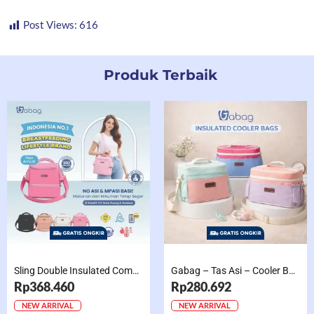
Post Views:
616
Produk Terbaik
Sling Double Insulated Compartment Cappucino Black, Creamy, Salem, Chocolate
Gabag – Tas Asi – Cooler Bag Sling Single Compartment Mint Grape Bubble
Rp368.460
Rp280.692
NEW ARRIVAL
NEW ARRIVAL