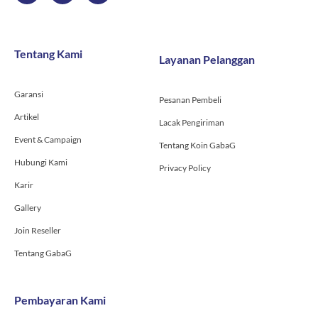
c
s
u
e
t
t
b
a
u
o
g
b
Tentang Kami
Layanan Pelanggan
o
r
e
k
a
-
m
Garansi
f
Pesanan Pembeli
Artikel
Lacak Pengiriman
Event & Campaign
Tentang Koin GabaG
Hubungi Kami
Privacy Policy
Karir
Gallery
Join Reseller
Tentang GabaG
Pembayaran Kami