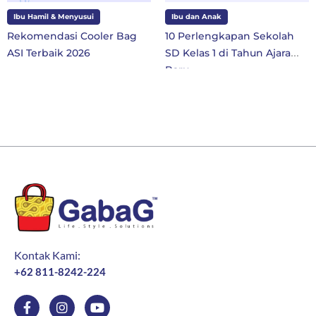
Ibu Hamil & Menyusui
Ibu dan Anak
Rekomendasi Cooler Bag
10 Perlengkapan Sekolah
ASI Terbaik 2026
SD Kelas 1 di Tahun Ajaran
Baru
Kontak Kami:
+62 811-8242-224
F
I
Y
a
n
o