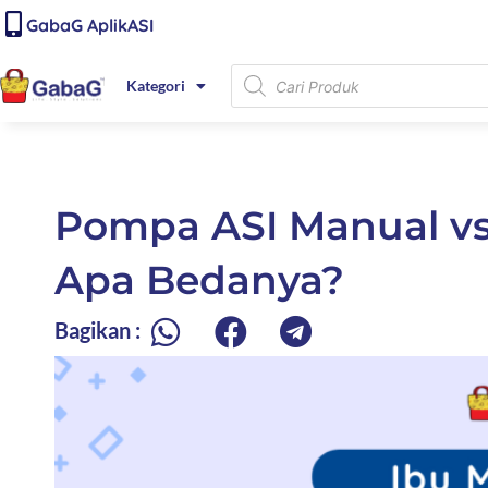
Lewati
content
GabaG AplikASI
ke
konten
Products
Kategori
search
Pompa ASI Manual vs
Apa Bedanya?
Bagikan :