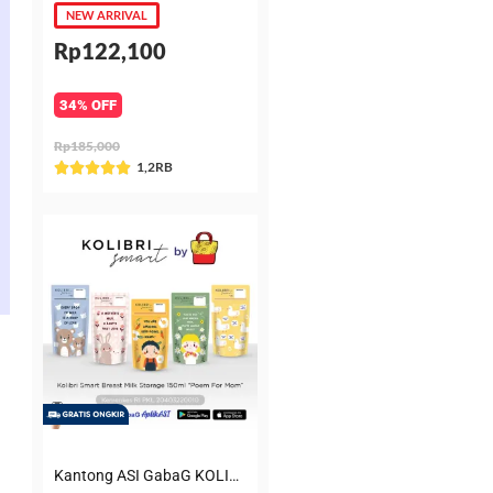
NEW ARRIVAL
Rp122,100
34% OFF
Rp185,000
Rated
1,2RB





5
out
of
5
Kantong ASI GabaG KOLIBRI KASIP 150 ml Poem for Mom