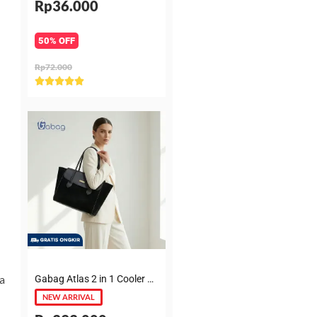
Rp36.000
50% OFF
Rp72.000
Rated





5
out
of
5
a
Gabag Atlas 2 in 1 Cooler & Diaper Bag Premium Suede – Tas bayi + Thermal pouch 20 Jam, Leakproof, Garansi 6 Bulan
NEW ARRIVAL