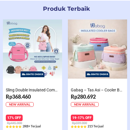
Produk Terbaik
Sling Double Insulated Compartment Cappucino Black, Creamy, Salem, Chocolate
Gabag – Tas Asi – Cooler Bag Sling Single Compartment Mint Grape Bubble
Rp368.460
Rp280.692
NEW ARRIVAL
NEW ARRIVAL
17% OFF
19-17% OFF
Rp445.000
Rp339.000
2RB+ Terjual
215 Terjual










Rated
Rated