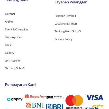
Layanan Pelanggan
o
r
e
k
a
-
m
Garansi
f
Pesanan Pembeli
Artikel
Lacak Pengiriman
Event & Campaign
Tentang Koin GabaG
Hubungi Kami
Privacy Policy
Karir
Gallery
Join Reseller
Tentang GabaG
Pembayaran Kami