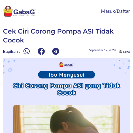
Lewati
content
ke
Masuk/Daftar
konten
Cek Ciri Corong Pompa ASI Tidak
Cocok
September 17, 2024
Bagikan :
Echa