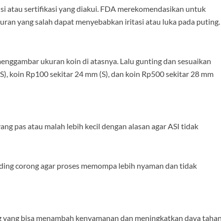
si atau sertifikasi yang diakui. FDA merekomendasikan untuk
an yang salah dapat menyebabkan iritasi atau luka pada puting.
menggambar ukuran koin di atasnya. Lalu gunting dan sesuaikan
), koin Rp100 sekitar 24 mm (S), dan koin Rp500 sekitar 28 mm
g pas atau malah lebih kecil dengan alasan agar ASI tidak
nding corong agar proses memompa lebih nyaman dan tidak
ng yang bisa menambah kenyamanan dan meningkatkan daya taha