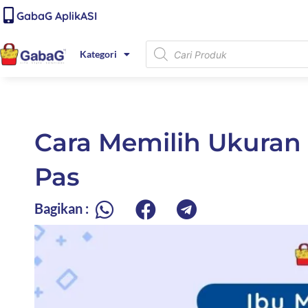
Lewati
content
GabaG AplikASI
ke
konten
Products
Kategori
search
Cara Memilih Ukuran
Pas
Bagikan :