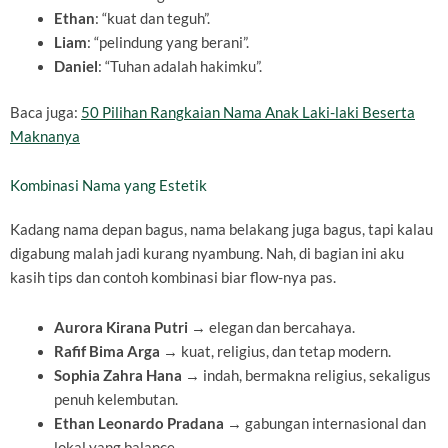
Ethan
: “kuat dan teguh”.
Liam
: “pelindung yang berani”.
Daniel
: “Tuhan adalah hakimku”.
Baca juga:
50 Pilihan Rangkaian Nama Anak Laki-laki Beserta
Maknanya
Kombinasi Nama yang Estetik
Kadang nama depan bagus, nama belakang juga bagus, tapi kalau
digabung malah jadi kurang nyambung. Nah, di bagian ini aku
kasih tips dan contoh kombinasi biar flow-nya pas.
Aurora Kirana Putri
→ elegan dan bercahaya.
Rafif Bima Arga
→ kuat, religius, dan tetap modern.
Sophia Zahra Hana
→ indah, bermakna religius, sekaligus
penuh kelembutan.
Ethan Leonardo Pradana
→ gabungan internasional dan
lokal yang balance.