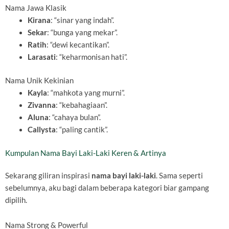
Nama Jawa Klasik
Kirana
: “sinar yang indah”.
Sekar
: “bunga yang mekar”.
Ratih
: “dewi kecantikan”.
Larasati
: “keharmonisan hati”.
Nama Unik Kekinian
Kayla
: “mahkota yang murni”.
Zivanna
: “kebahagiaan”.
Aluna
: “cahaya bulan”.
Callysta
: “paling cantik”.
Kumpulan Nama Bayi Laki-Laki Keren & Artinya
Sekarang giliran inspirasi
nama bayi laki-laki
. Sama seperti
sebelumnya, aku bagi dalam beberapa kategori biar gampang
dipilih.
Nama Strong & Powerful