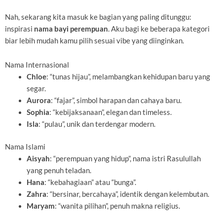
Nah, sekarang kita masuk ke bagian yang paling ditunggu:
inspirasi
nama bayi perempuan
. Aku bagi ke beberapa kategori
biar lebih mudah kamu pilih sesuai vibe yang diinginkan.
Nama Internasional
Chloe
: “tunas hijau”, melambangkan kehidupan baru yang
segar.
Aurora
: “fajar”, simbol harapan dan cahaya baru.
Sophia
: “kebijaksanaan”, elegan dan timeless.
Isla
: “pulau”, unik dan terdengar modern.
Nama Islami
Aisyah
: “perempuan yang hidup”, nama istri Rasulullah
yang penuh teladan.
Hana
: “kebahagiaan” atau “bunga”.
Zahra
: “bersinar, bercahaya”, identik dengan kelembutan.
Maryam
: “wanita pilihan”, penuh makna religius.