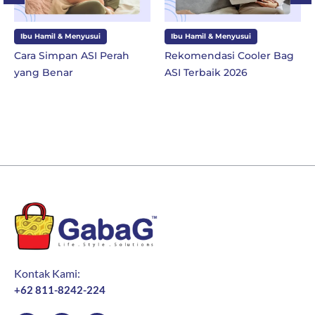
Ibu Hamil & Menyusui
Ibu dan Anak
rah
Rekomendasi Cooler Bag
10 Perlengkapan Seko
ASI Terbaik 2026
SD Kelas 1 di Tahun
Ajaran Baru
Kontak Kami:
+62 811-8242-224