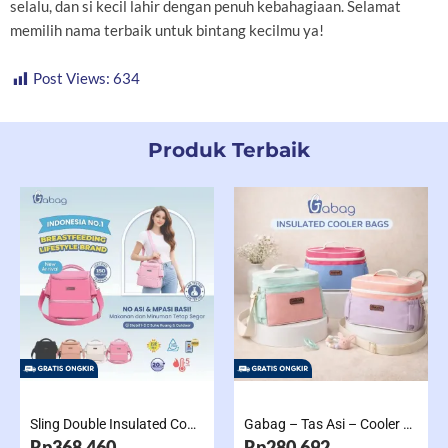
selalu, dan si kecil lahir dengan penuh kebahagiaan. Selamat
memilih nama terbaik untuk bintang kecilmu ya!
Post Views:
634
Produk Terbaik
Sling Double Insulated Compartment Cappucino Black, Creamy, Salem, Chocolate
Gabag – Tas Asi – Cooler Bag Sling Single Compartment Mint Grape Bubble
Rp368.460
Rp280.692