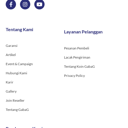
F
I
Y
a
n
o
c
s
u
e
t
t
b
a
u
o
g
b
Tentang Kami
Layanan Pelanggan
o
r
e
k
a
-
m
Garansi
f
Pesanan Pembeli
Artikel
Lacak Pengiriman
Event & Campaign
Tentang Koin GabaG
Hubungi Kami
Privacy Policy
Karir
Gallery
Join Reseller
Tentang GabaG