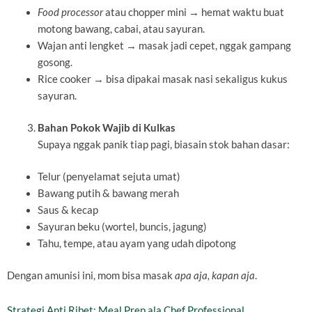
Food processor
atau chopper mini → hemat waktu buat
motong bawang, cabai, atau sayuran.
Wajan anti lengket → masak jadi cepet, nggak gampang
gosong.
Rice cooker → bisa dipakai masak nasi sekaligus kukus
sayuran.
Bahan Pokok Wajib di Kulkas
Supaya nggak panik tiap pagi, biasain stok bahan dasar:
Telur (penyelamat sejuta umat)
Bawang putih & bawang merah
Saus & kecap
Sayuran beku (wortel, buncis, jagung)
Tahu, tempe, atau ayam yang udah dipotong
Dengan amunisi ini, mom bisa masak
apa aja, kapan aja
.
Strategi Anti Ribet: Meal Prep ala Chef Professional