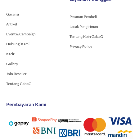
k
a
-
m
Garansi
f
Pesanan Pembeli
Artikel
Lacak Pengiriman
Event & Campaign
Tentang Koin GabaG
Hubungi Kami
Privacy Policy
Karir
Gallery
Join Reseller
Tentang GabaG
Pembayaran Kami