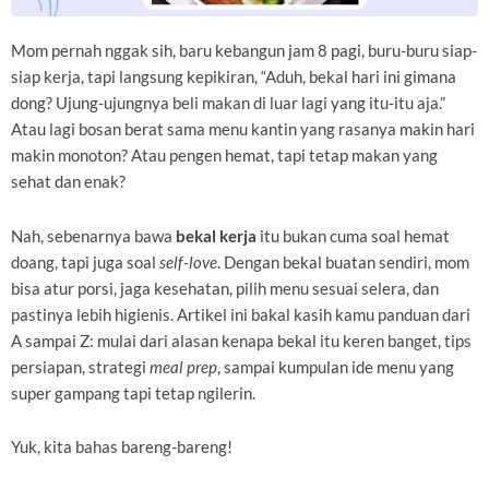
Mom pernah nggak sih, baru kebangun jam 8 pagi, buru-buru siap-
siap kerja, tapi langsung kepikiran, “Aduh, bekal hari ini gimana
dong? Ujung-ujungnya beli makan di luar lagi yang itu-itu aja.”
Atau lagi bosan berat sama menu kantin yang rasanya makin hari
makin monoton? Atau pengen hemat, tapi tetap makan yang
sehat dan enak?
Nah, sebenarnya bawa
bekal kerja
itu bukan cuma soal hemat
doang, tapi juga soal
self-love
. Dengan bekal buatan sendiri, mom
bisa atur porsi, jaga kesehatan, pilih menu sesuai selera, dan
pastinya lebih higienis. Artikel ini bakal kasih kamu panduan dari
A sampai Z: mulai dari alasan kenapa bekal itu keren banget, tips
persiapan, strategi
meal prep
, sampai kumpulan ide menu yang
super gampang tapi tetap ngilerin.
Yuk, kita bahas bareng-bareng!