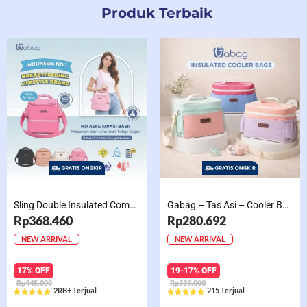
Produk Terbaik
Sling Double Insulated Compartment Cappucino Black, Creamy, Salem, Chocolate
Gabag – Tas Asi – Cooler Bag Sling Single Compartment Mint Grape Bubble
Rp368.460
Rp280.692
NEW ARRIVAL
NEW ARRIVAL
17% OFF
19-17% OFF
Rp445.000
Rp339.000
2RB+ Terjual
215 Terjual










Rated
Rated