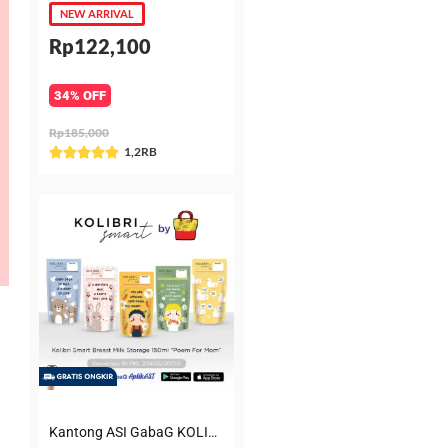
NEW ARRIVAL
Rp122,100
34% OFF
Rp185,000
Rated
1,2RB





5
out
of
5
Kantong ASI GabaG KOLIBRI KASIP 150 ml Poem for Mom