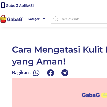
Lewati
content
GabaG AplikASI
ke
konten
Products
Kategori
search
Cara Mengatasi Kulit
yang Aman!
Bagikan :