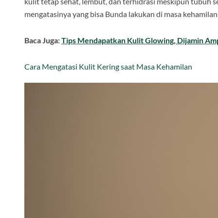
kulit tetap sehat, lembut, dan terhidrasi meskipun tubuh
mengatasinya yang bisa Bunda lakukan di masa kehamilan
Baca Juga:
Tips Mendapatkan Kulit Glowing, Dijamin Am
Cara Mengatasi Kulit Kering saat Masa Kehamilan