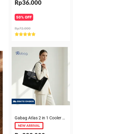
Rp36.000
50% OFF
Rp72.000
Rated





5
out
of
5
Gabag Atlas 2 in 1 Cooler & Diaper Bag Premium Suede – Tas bayi + Thermal pouch 20 Jam, Leakproof, Garansi 6 Bulan
NEW ARRIVAL