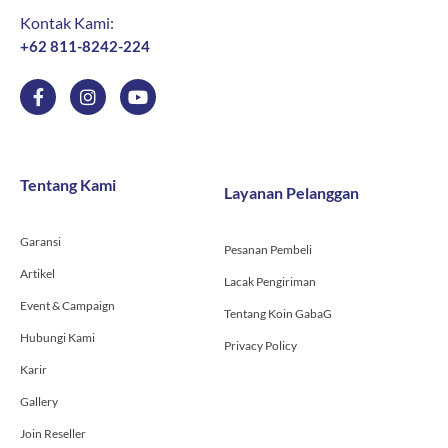
Kontak Kami:
+62 811-8242-224
F
I
Y
a
n
o
c
s
u
e
t
t
b
a
u
o
g
b
Tentang Kami
Layanan Pelanggan
o
r
e
k
a
-
m
Garansi
f
Pesanan Pembeli
Artikel
Lacak Pengiriman
Event & Campaign
Tentang Koin GabaG
Hubungi Kami
Privacy Policy
Karir
Gallery
Join Reseller