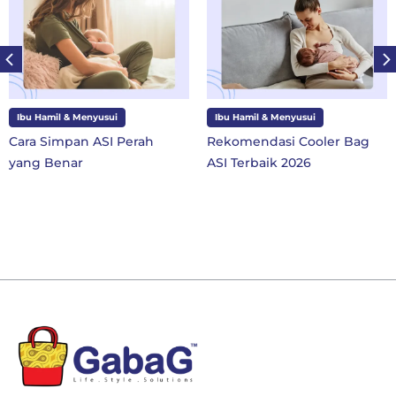
Ibu Hamil & Menyusui
Ibu dan Anak
h
Rekomendasi Cooler Bag
10 Perlengkapan Seko
ASI Terbaik 2026
SD Kelas 1 di Tahun Aj
Baru