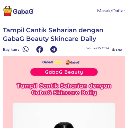
Lewati
content
ke
Masuk/Daftar
konten
Tampil Cantik Seharian dengan
GabaG Beauty Skincare Daily
Februari 25, 2024
Bagikan :
Echa