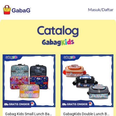
Lewati
content
ke
Masuk/Daftar
konten
Gabag Kids Small Lunch Bag (Tas Bekal Anak)
GabagKids Double Lunch Bag (medium) – Tas Bekal anak