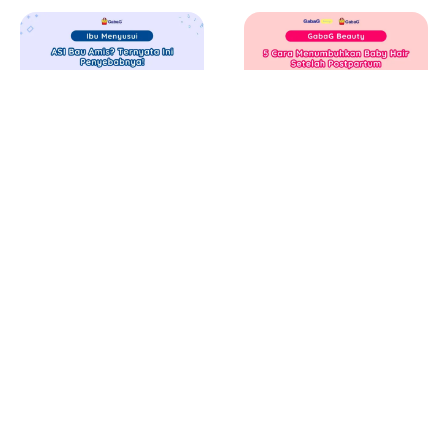
Juni 24, 2026
Juni 23, 2026
ASI Bau Amis? Ternyata
5 Cara Menumbuhkan
Ini Penyebabnya!
Baby Hair Setelah
Melahirkan
Read More
Read More
Read More Article