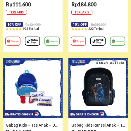
Rp111.600
Rp184.800
TERLARIS
TERLARIS
10% OFF
Rp124.000
10% OFF
Rp210.000
995 Terjual
222 Terjual










R
R
a
a
t
t
e
e
d
d
5
5
o
o
u
u
t
t
o
o
f
f
5
5
Gabag Kids – Tas Anak – Dancing Bag Kyky
Gabag Kids Ransel Anak – Tas Sekolah – Ransel Asteria