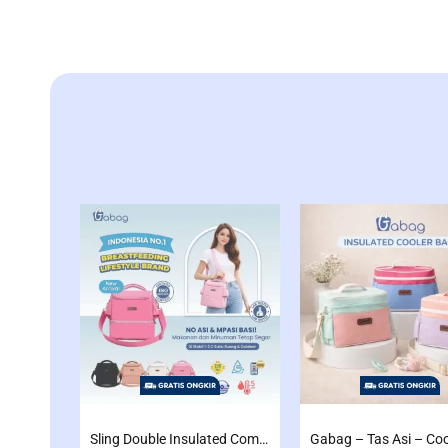
Sling Double Insulated Compartment Cappucino Black, Creamy, Salem, Chocolate