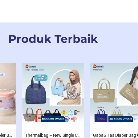
Produk Terbaik
Gabag – Tas Asi – Cooler Bag Sling Single Compartment Mint Grape Bubble
Thermalbag – New Single Coolerbag Electra / Cooper / Freya