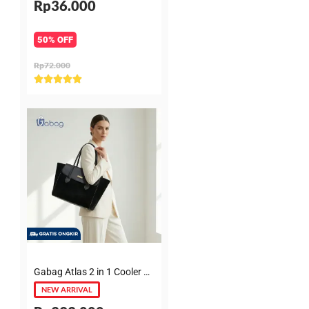
Rp36.000
50% OFF
Rp72.000
Rated





5
out
of
5
Gabag Atlas 2 in 1 Cooler & Diaper Bag Premium Suede – Tas bayi + Thermal pouch 20 Jam, Leakproof, Garansi 6 Bulan
NEW ARRIVAL