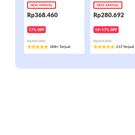
NEW ARRIVAL
NEW ARRIVAL
Rp368.460
Rp280.692
17% OFF
19-17% OFF
Rp445.000
Rp339.000
Rated
2RB+ Terjual
Rated
215 Terjual










5
5
out
out
of
of
5
5