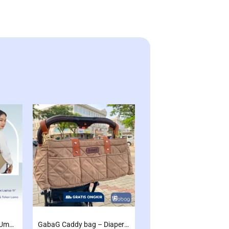
GabaG Tas Diaper Bag Umma – Blueberry – Khaki – Tas Perlengkapan Bayi | Tote Diaperbag
GabaG Caddy bag – Diaper Bag Besar | multifungsi | Sekat Rapih dan luas
Gabag Cooler Bag GEMI