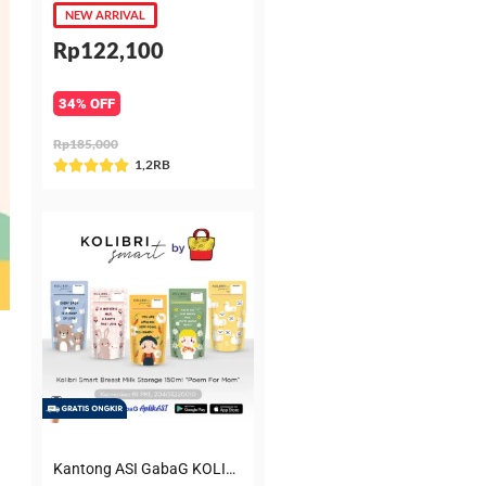
NEW ARRIVAL
Rp122,100
34% OFF
Rp185,000
Rated
1,2RB





5
out
of
5
Kantong ASI GabaG KOLIBRI KASIP 150 ml Poem for Mom