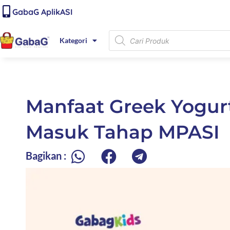
Lewati
content
GabaG AplikASI
ke
konten
Products
Kategori
search
Manfaat Greek Yogur
Masuk Tahap MPASI
Bagikan :