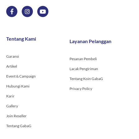
F
I
Y
a
n
o
c
s
u
e
t
t
b
a
u
o
g
b
Tentang Kami
Layanan Pelanggan
o
r
e
k
a
-
m
Garansi
f
Pesanan Pembeli
Artikel
Lacak Pengiriman
Event & Campaign
Tentang Koin GabaG
Hubungi Kami
Privacy Policy
Karir
Gallery
Join Reseller
Tentang GabaG