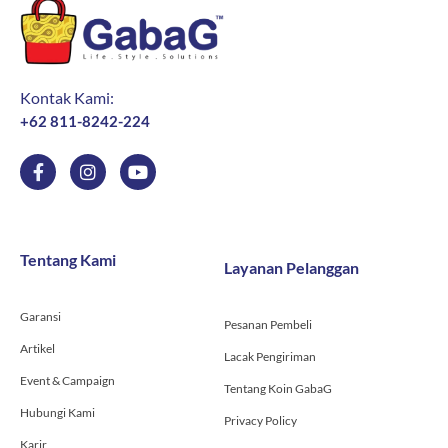
Kontak Kami:
+62 811-8242-224
F
I
Y
a
n
o
c
s
u
e
t
t
b
a
u
o
g
b
Tentang Kami
Layanan Pelanggan
o
r
e
k
a
-
m
Garansi
f
Pesanan Pembeli
Artikel
Lacak Pengiriman
Event & Campaign
Tentang Koin GabaG
Hubungi Kami
Privacy Policy
Karir