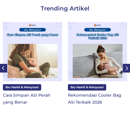
Trending Artikel
usui
Ibu Hamil & Menyusui
Ibu dan Anak
SI Perah
Rekomendasi Cooler Bag
10 Perlengkap
ASI Terbaik 2026
SD Kelas 1 di 
Baru