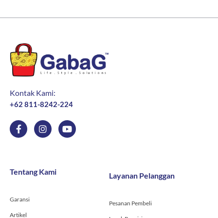
Kontak Kami:
+62 811-8242-224
F
I
Y
a
n
o
c
s
u
e
t
t
b
a
u
o
g
b
Tentang Kami
Layanan Pelanggan
o
r
e
k
a
-
m
Garansi
f
Pesanan Pembeli
Artikel