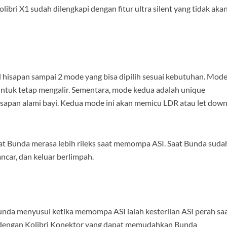
olibri X1 sudah dilengkapi dengan fitur ultra silent yang tidak aka
vel hisapan sampai 2 mode yang bisa dipilih sesuai kebutuhan. Mod
tuk tetap mengalir. Sementara, mode kedua adalah unique
sapan alami bayi. Kedua mode ini akan memicu LDR atau let dow
 Bunda merasa lebih rileks saat memompa ASI. Saat Bunda suda
ncar, dan keluar berlimpah.
nda menyusui ketika memompa ASI ialah kesterilan ASI perah sa
pi dengan Kolibri Konektor yang dapat memudahkan Bunda