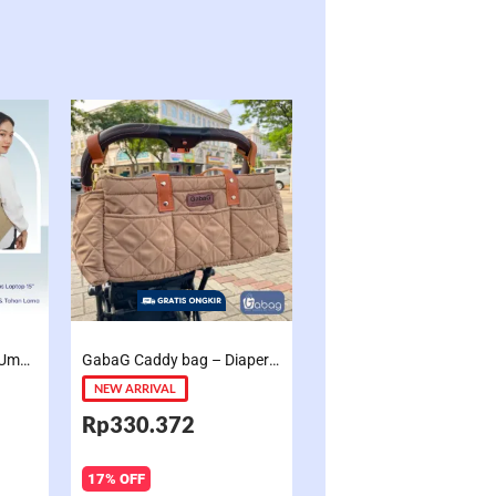
GabaG Tas Diaper Bag Umma – Blueberry – Khaki – Tas Perlengkapan Bayi | Tote Diaperbag
GabaG Caddy bag – Diaper Bag Besar | multifungsi | Sekat Rapih dan luas
Gabag Cooler Bag GEMI
NEW ARRIVAL
NEW ARRIVAL
Rp330.372
Rp368.460
17% OFF
18% OFF