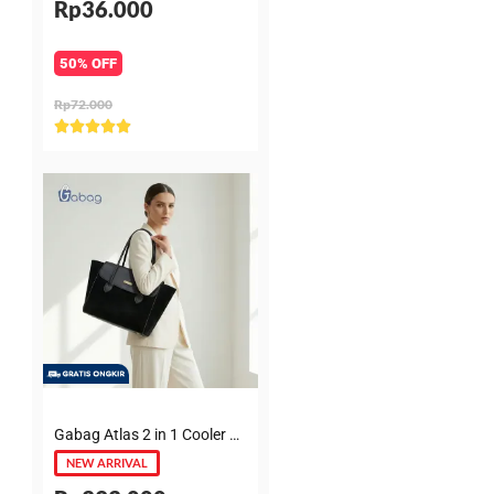
Rp36.000
50% OFF
Rp72.000
Rated





5
out
of
5
Gabag Atlas 2 in 1 Cooler & Diaper Bag Premium Suede – Tas bayi + Thermal pouch 20 Jam, Leakproof, Garansi 6 Bulan
NEW ARRIVAL