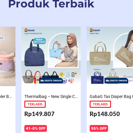
Produk Terbaik
Gabag – Tas Asi – Cooler Bag Sling Single Compartment Mint Grape Bubble
Thermalbag – New Single Coolerbag Electra / Cooper / Freya
TERLARIS
TERLARIS
Rp149.807
Rp148.050
41-0% OFF
55% OFF