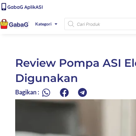
Lewati
content
GabaG AplikASI
ke
konten
Products
Kategori
search
Review Pompa ASI Ele
Digunakan
Bagikan :