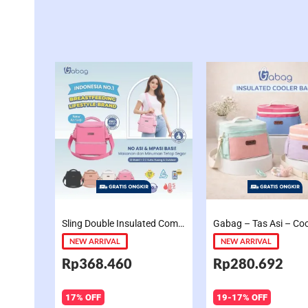
Sling Double Insulated Compartment Cappucino Black, Creamy, Salem, Chocolate
NEW ARRIVAL
NEW ARRIVAL
Rp368.460
Rp280.692
17% OFF
19-17% OFF