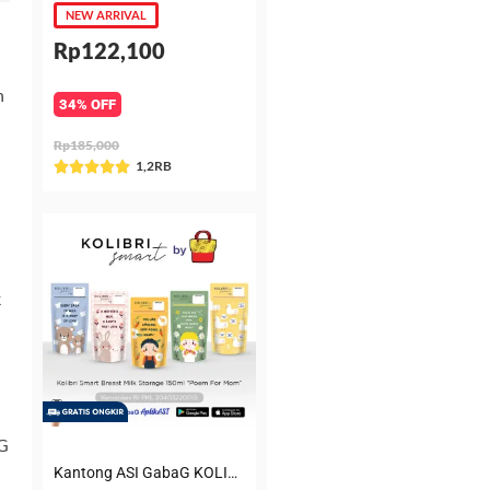
NEW ARRIVAL
Rp122,100
n
34% OFF
Rp185,000
Rated
1,2RB





5
out
of
5
k
aG
Kantong ASI GabaG KOLIBRI KASIP 150 ml Poem for Mom