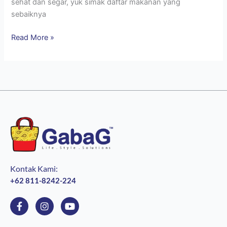
sehat dan segar, yuk simak daftar makanan yang
sebaiknya
Read More »
Kontak Kami:
+62 811-8242-224
F
I
Y
a
n
o
c
s
u