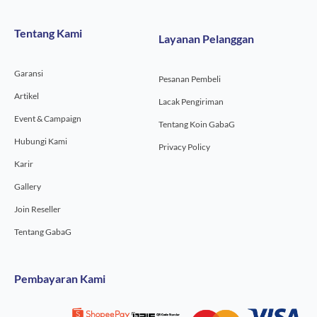
e
t
t
b
a
u
o
g
b
Tentang Kami
Layanan Pelanggan
o
r
e
k
a
-
m
Garansi
f
Pesanan Pembeli
Artikel
Lacak Pengiriman
Event & Campaign
Tentang Koin GabaG
Hubungi Kami
Privacy Policy
Karir
Gallery
Join Reseller
Tentang GabaG
Pembayaran Kami