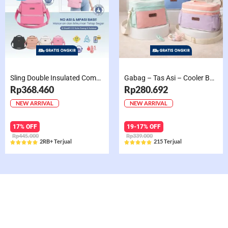
Sling Double Insulated Compartment Cappucino Black, Creamy, Salem, Chocolate
Gabag – Tas Asi – Cooler Bag Sling Single Compartment Mint Grape Bubble
Rp368.460
Rp280.692
NEW ARRIVAL
NEW ARRIVAL
17% OFF
19-17% OFF
Rp445.000
Rp339.000
2RB+ Terjual
215 Terjual










Rated
Rated
5
5
out
out
of
of
5
5