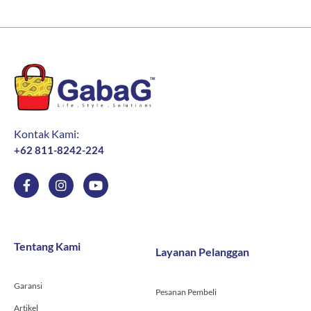
Kontak Kami:
+62 811-8242-224
F
I
Y
a
n
o
c
s
u
e
t
t
b
a
u
o
g
b
Tentang Kami
Layanan Pelanggan
o
r
e
k
a
-
m
Garansi
f
Pesanan Pembeli
Artikel