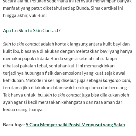
secara alami. Pelukan sederhana ini ternyata menyimpan banyak
manfaat yang patut diketahui setiap Bunda. Simak artikel ini
hingga akhir, yuk Bun!
Apa Itu Skin to Skin Contact?
Skin to skin contact
adalah kontak langsung antara kulit bayi dan
kulit ibu, biasanya dilakukan dengan meletakkan bayi yang hanya
memakai popok di dada Bunda segera setelah lahir. Tanpa
dibatasi pakaian tebal, sentuhan kulit ini memungkinkan
terjadinya hubungan fisik dan emosional yang kuat sejak awal
kehidupan. Metode ini sering disebut juga sebagai
kangaroo care
,
terutama jika dilakukan dalam waktu cukup lama dan berulang.
Tak hanya untuk ibu,
skin to skin contact
juga bisa dilakukan oleh
ayah agar si kecil merasakan kehangatan dan rasa aman dari
kedua orang tuanya.
Baca Juga:
5 Cara Memperbaiki Posisi Menyusui yang Salah