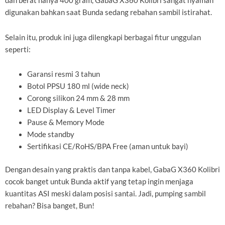
dan berat hanya 400 gram, GabaG X360 Kolibri sangat nyaman
digunakan bahkan saat Bunda sedang rebahan sambil istirahat.
Selain itu, produk ini juga dilengkapi berbagai fitur unggulan
seperti:
Garansi resmi 3 tahun
Botol PPSU 180 ml (wide neck)
Corong silikon 24 mm & 28 mm
LED Display & Level Timer
Pause & Memory Mode
Mode standby
Sertifikasi CE/RoHS/BPA Free (aman untuk bayi)
Dengan desain yang praktis dan tanpa kabel, GabaG X360 Kolibri
cocok banget untuk Bunda aktif yang tetap ingin menjaga
kuantitas ASI meski dalam posisi santai. Jadi, pumping sambil
rebahan? Bisa banget, Bun!