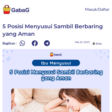
Lewati
content
ke
Masuk/Daftar
konten
5 Posisi Menyusui Sambil Berbaring
yang Aman
Mei 26, 2025
Bagikan :
Echa