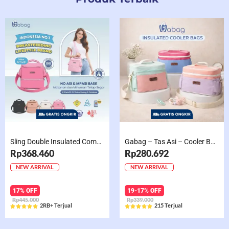
Sling Double Insulated Compartment Cappucino Black, Creamy, Salem, Chocolate
Gabag – Tas Asi – Cooler Bag Sling Single Compartment Mint Grape Bubble
Rp368.460
Rp280.692
NEW ARRIVAL
NEW ARRIVAL
17% OFF
19-17% OFF
Rp445.000
Rp339.000
2RB+ Terjual
215 Terjual










Rated
Rated
5
5