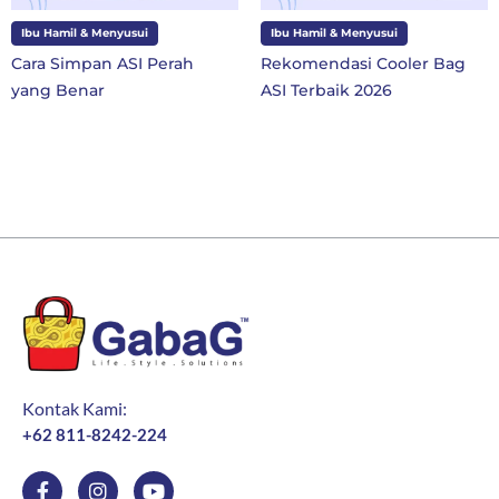
Ibu Hamil & Menyusui
Ibu dan Anak
Perah
Rekomendasi Cooler Bag
10 Perlengkapan 
ASI Terbaik 2026
SD Kelas 1 di Tahu
Baru
Kontak Kami:
+62 811-8242-224
F
I
Y