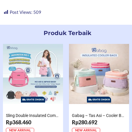
Post Views:
509
Produk Terbaik
Sling Double Insulated Compartment Cappucino Black, Creamy, Salem, Chocolate
Gabag – Tas Asi – Cooler Bag Sling Single Compartment Mint Grape Bubble
Rp368.460
Rp280.692
NEW ARRIVAL
NEW ARRIVAL