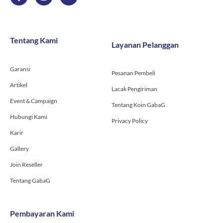
a
n
o
c
s
u
e
t
t
b
a
u
o
g
b
Tentang Kami
Layanan Pelanggan
o
r
e
k
a
-
m
Garansi
f
Pesanan Pembeli
Artikel
Lacak Pengiriman
Event & Campaign
Tentang Koin GabaG
Hubungi Kami
Privacy Policy
Karir
Gallery
Join Reseller
Tentang GabaG
Pembayaran Kami