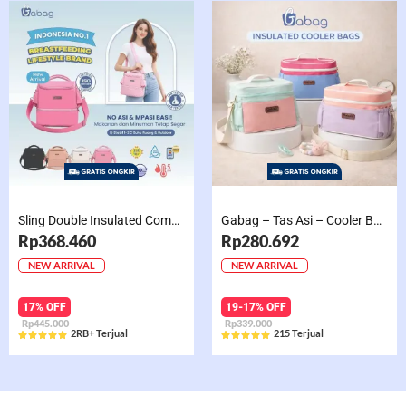
Sling Double Insulated Compartment Cappucino Black, Creamy, Salem, Chocolate
Gabag – Tas Asi – Cooler Bag Sling Single Compartment Mint Grape Bubble
Rp368.460
Rp280.692
NEW ARRIVAL
NEW ARRIVAL
17% OFF
19-17% OFF
Rp445.000
Rp339.000
2RB+ Terjual
215 Terjual










Rated
Rated
5
5
out
out
of
of