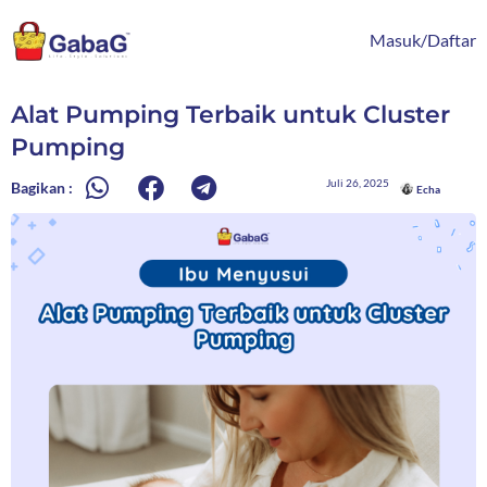
Lewati
content
ke
Masuk/Daftar
konten
Alat Pumping Terbaik untuk Cluster
Pumping
Juli 26, 2025
Bagikan :
Echa