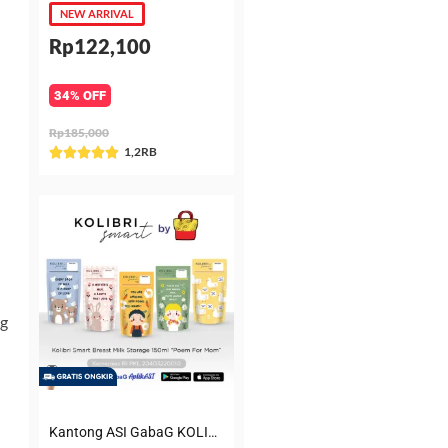
NEW ARRIVAL
Rp122,100
34% OFF
Rp185,000
Rated
1,2RB





5
out
of
5
ng
Kantong ASI GabaG KOLIBRI KASIP 150 ml Poem for Mom