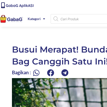
Lewati
content
GabaG AplikASI
ke
konten
Products
Kategori
search
Busui Merapat! Bund
Bag Canggih Satu Ini
Bagikan :