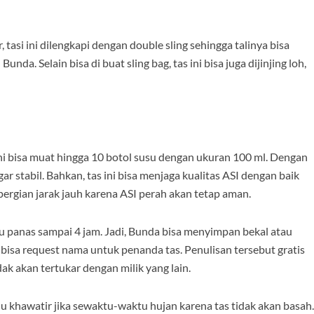
 tasi ini dilengkapi dengan double sling sehingga talinya bisa
. Selain bisa di buat sling bag, tas ini bisa juga dijinjing loh,
ini bisa muat hingga 10 botol susu dengan ukuran 100 ml. Dengan
gar stabil. Bahkan, tas ini bisa menjaga kualitas ASI dengan baik
epergian jarak jauh karena ASI perah akan tetap aman.
hu panas sampai 4 jam. Jadi, Bunda bisa menyimpan bekal atau
bisa request nama untuk penanda tas. Penulisan tersebut gratis
dak akan tertukar dengan milik yang lain.
u khawatir jika sewaktu-waktu hujan karena tas tidak akan basah.