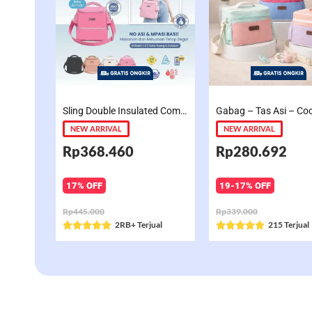
Sling Double Insulated Compartment Cappucino Black, Creamy, Salem, Chocolate
NEW ARRIVAL
NEW ARRIVAL
Rp368.460
Rp280.692
17% OFF
19-17% OFF
Rp445.000
Rp339.000
Rated
2RB+ Terjual
Rated
215 Terjual










5
5
out
out
of
of
5
5