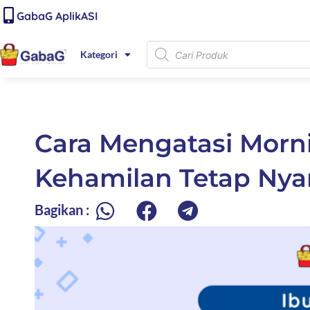
Lewati
content
GabaG AplikASI
ke
konten
Products
Kategori
search
Cara Mengatasi Morn
Kehamilan Tetap Ny
Bagikan :