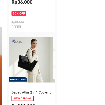
Rp36.000
50% OFF
Rp72.000
Rated





5
out
of
5
Gabag Atlas 2 in 1 Cooler & Diaper Bag Premium Suede – Tas bayi + Thermal pouch 20 Jam, Leakproof, Garansi 6 Bulan
NEW ARRIVAL