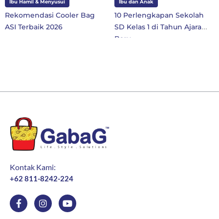
Ibu Hamil & Menyusui
Ibu dan Anak
Rekomendasi Cooler Bag
10 Perlengkapan Sekolah
ASI Terbaik 2026
SD Kelas 1 di Tahun Ajaran
Baru
Kontak Kami:
+62 811-8242-224
F
I
Y
a
n
o
c
s
u