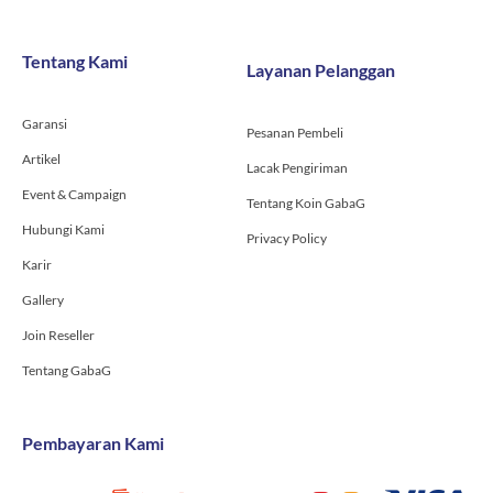
e
t
t
b
a
u
o
g
b
Tentang Kami
Layanan Pelanggan
o
r
e
k
a
-
m
Garansi
f
Pesanan Pembeli
Artikel
Lacak Pengiriman
Event & Campaign
Tentang Koin GabaG
Hubungi Kami
Privacy Policy
Karir
Gallery
Join Reseller
Tentang GabaG
Pembayaran Kami