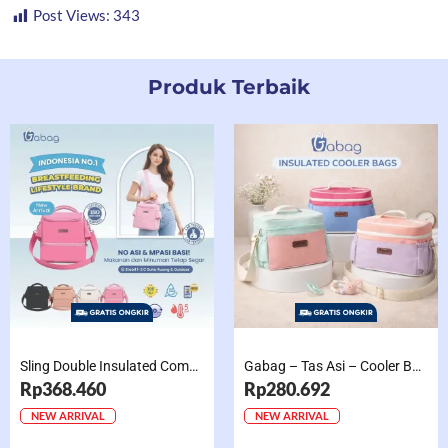
Post Views:
343
Produk Terbaik
Sling Double Insulated Compartment Cappucino Black, Creamy, Salem, Chocolate
Gabag – Tas Asi – Cooler Bag Sling Single Compartment Mint Grape Bubble
Rp368.460
Rp280.692
NEW ARRIVAL
NEW ARRIVAL