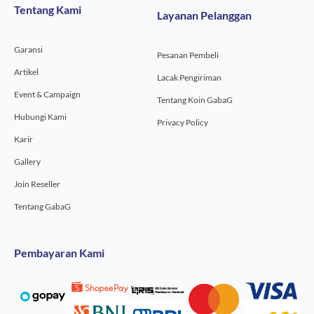
o
g
b
Tentang Kami
Layanan Pelanggan
o
r
e
k
a
-
m
Garansi
f
Pesanan Pembeli
Artikel
Lacak Pengiriman
Event & Campaign
Tentang Koin GabaG
Hubungi Kami
Privacy Policy
Karir
Gallery
Join Reseller
Tentang GabaG
Pembayaran Kami