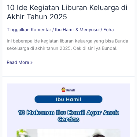
10 Ide Kegiatan Liburan Keluarga di
Akhir Tahun 2025
Tinggalkan Komentar
/
Ibu Hamil & Menyusui
/
Echa
Ini beberapa ide kegiatan liburan keluarga yang bisa Bunda
sekeluarga di akhir tahun 2025. Cek di sini ya Bunda!.
Read More »
10
Makanan
Ibu
Hamil
Agar
Anak
Cerdas