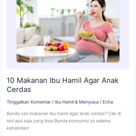
10 Makanan Ibu Hamil Agar Anak
Cerdas
Tinggalkan Komentar
/
Ibu Hamil & Menyusui
/
Echa
Bunda cari makanan ibu hamil agar anak cerdas? Cek di
sini apa saja yang bisa Bunda konsumsi ya selama
kehamilan!