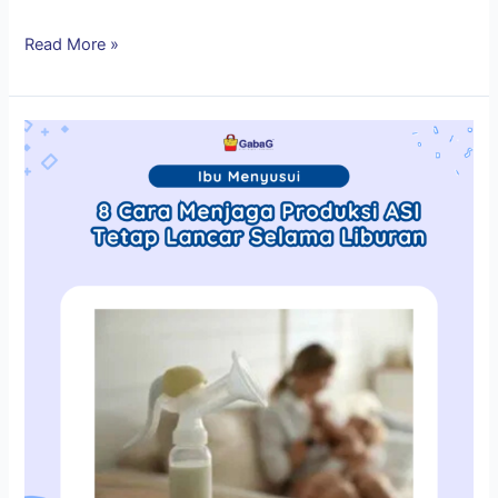
Read More »
8
Cara
Menjaga
Produksi
ASI
Tetap
Lancar
Selama
Liburan