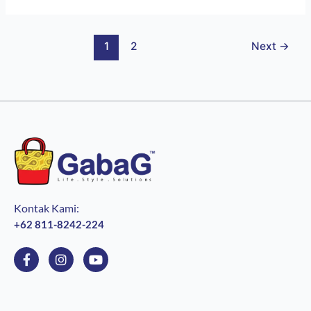
1
2
Next
→
Kontak Kami:
+62 811-8242-224
F
I
Y
a
n
o
c
s
u
e
t
t
b
a
u