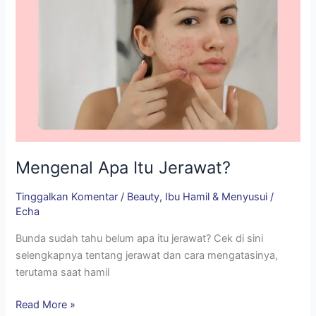
Mengenal Apa Itu Jerawat?
Tinggalkan Komentar
/
Beauty
,
Ibu Hamil & Menyusui
/
Echa
Bunda sudah tahu belum apa itu jerawat? Cek di sini
selengkapnya tentang jerawat dan cara mengatasinya,
terutama saat hamil
Read More »