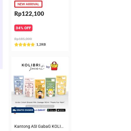
NEW ARRIVAL
Rp122,100
34% OFF
Rp185,000
Rated
1,2RB





5
out
of
5
Kantong ASI GabaG KOLIBRI KASIP 150 ml Poem for Mom