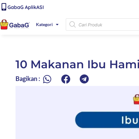
Lewati
content
GabaG AplikASI
ke
konten
Products
Kategori
search
10 Makanan Ibu Hami
Bagikan :