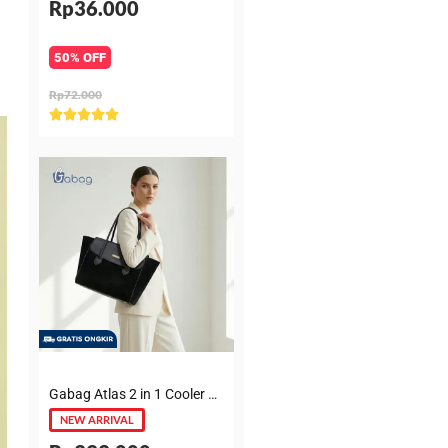
Rp36.000
50% OFF
Rp72.000
Rated





5
out
of
5
Gabag Atlas 2 in 1 Cooler & Diaper Bag Premium Suede – Tas bayi + Thermal pouch 20 Jam, Leakproof, Garansi 6 Bulan
NEW ARRIVAL