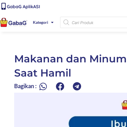
Lewati
content
GabaG AplikASI
ke
konten
Products
Kategori
search
Makanan dan Minuma
Saat Hamil
Bagikan :