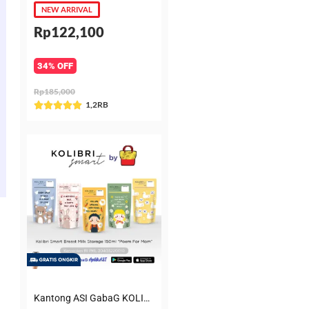
NEW ARRIVAL
Rp122,100
34% OFF
Rp185,000
Rated
1,2RB





5
out
of
5
Kantong ASI GabaG KOLIBRI KASIP 150 ml Poem for Mom