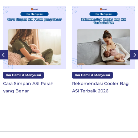
nyusui
Ibu Hamil & Menyusui
Ibu dan Anak
 ASI Perah
Rekomendasi Cooler Bag
10 Perlengk
ASI Terbaik 2026
SD Kelas 1 d
Baru