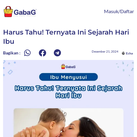
Lewati
content
ke
Masuk/Daftar
konten
Harus Tahu! Ternyata Ini Sejarah Hari
Ibu
Desember 21, 2024
Bagikan :
Echa