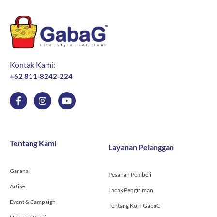
Kontak Kami:
+62 811-8242-224
F
I
Y
a
n
o
c
s
u
e
t
t
b
a
u
o
g
b
Tentang Kami
Layanan Pelanggan
o
r
e
k
a
-
m
Garansi
f
Pesanan Pembeli
Artikel
Lacak Pengiriman
Event & Campaign
Tentang Koin GabaG