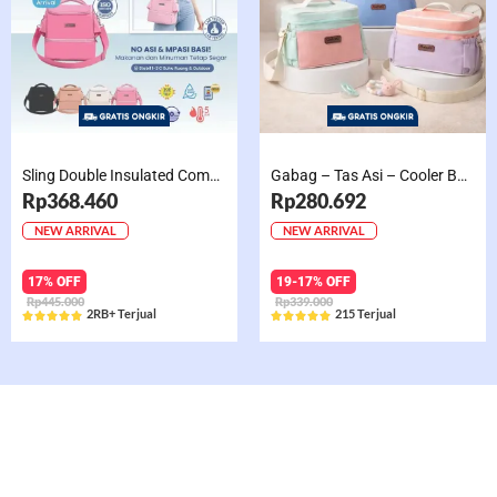
Sling Double Insulated Compartment Cappucino Black, Creamy, Salem, Chocolate
Gabag – Tas Asi – Cooler Bag Sling Single Compartment Mint Grape Bubble
Rp368.460
Rp280.692
NEW ARRIVAL
NEW ARRIVAL
17% OFF
19-17% OFF
Rp445.000
Rp339.000
2RB+ Terjual
215 Terjual










Rated
Rated
5
5
out
out
of
of
5
5