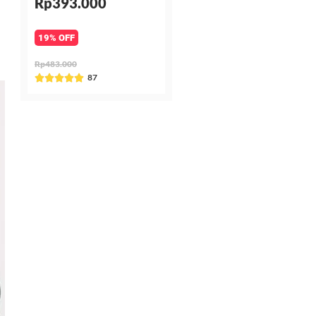
Rp393.000
19% OFF
Rp483.000
Rated
87





5
out
of
5