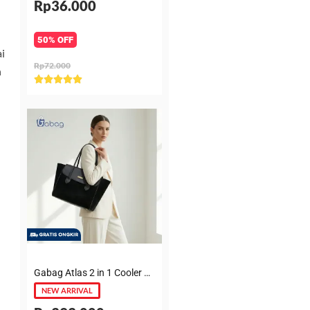
Rp36.000
50% OFF
ai
Rp72.000
n
Rated





5
out
of
5
Gabag Atlas 2 in 1 Cooler & Diaper Bag Premium Suede – Tas bayi + Thermal pouch 20 Jam, Leakproof, Garansi 6 Bulan
NEW ARRIVAL