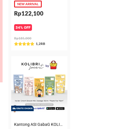
NEW ARRIVAL
Rp122,100
34% OFF
Rp185,000
Rated
1,2RB





5
out
of
5
Kantong ASI GabaG KOLIBRI KASIP 150 ml Poem for Mom