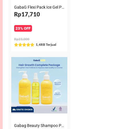
GabaG Flexi Pack Ice Gel Panas Dingin Multifungsi untuk ASI, MPASI, makanan minuman & Kompres
Rp17,710
23% OFF
Rp23,000
Rated
1,4RB Terjual





5
out
of
5
Gabag Beauty Shampoo Penumbuh Rambut Anti Rontok Non SLS / Keratin Conditioner / Hair Serum & Spray – Halal BPOM