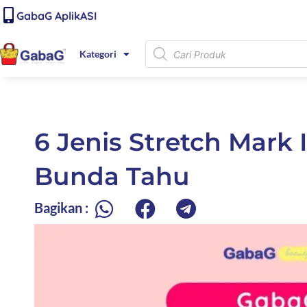
Lewati
content
GabaG AplikASI
ke
konten
Products
Kategori
search
6 Jenis Stretch Mark
Bunda Tahu
Bagikan :