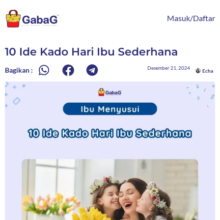
Lewati
content
ke
Masuk/Daftar
konten
10 Ide Kado Hari Ibu Sederhana
Desember 21, 2024
Bagikan :
Echa