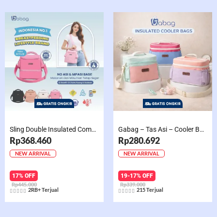
Sling Double Insulated Compartment Cappucino Black, Creamy, Salem, Chocolate
Gabag – Tas Asi – Cooler Bag Sling Single Compartment Mint Grape Bubble
Rp368.460
Rp280.692
NEW ARRIVAL
NEW ARRIVAL
17% OFF
19-17% OFF
Rp445.000
Rp339.000
2RB+ Terjual
215 Terjual










Rated
Rated
5
5
out
out