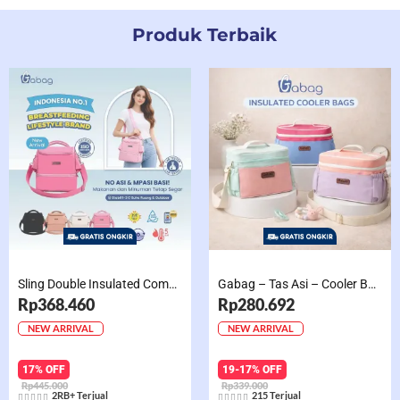
Produk Terbaik
Sling Double Insulated Compartment Cappucino Black, Creamy, Salem, Chocolate
Gabag – Tas Asi – Cooler Bag Sling Single Compartment Mint Grape Bubble
Rp368.460
Rp280.692
NEW ARRIVAL
NEW ARRIVAL
17% OFF
19-17% OFF
Rp445.000
Rp339.000
2RB+ Terjual
215 Terjual









