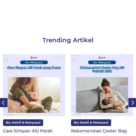
Trending Artikel
i
Ibu Hamil & Menyusui
Ibu dan Anak
 Perah
Rekomendasi Cooler Bag
10 Perlengkapa