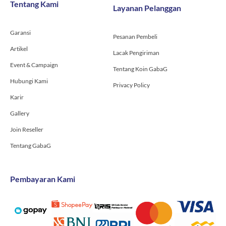
Tentang Kami
Layanan Pelanggan
o
r
e
k
a
-
m
Garansi
f
Pesanan Pembeli
Artikel
Lacak Pengiriman
Event & Campaign
Tentang Koin GabaG
Hubungi Kami
Privacy Policy
Karir
Gallery
Join Reseller
Tentang GabaG
Pembayaran Kami