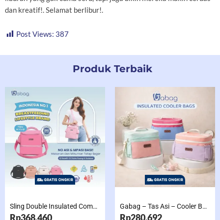
dan kreatif!. Selamat berlibur!.
Post Views:
387
Produk Terbaik
Sling Double Insulated Compartment Cappucino Black, Creamy, Salem, Chocolate
Gabag – Tas Asi – Cooler Bag Sling Single Compartment Mint Grape Bubble
Rp368.460
Rp280.692