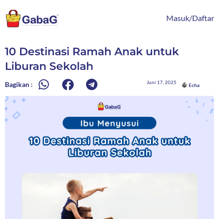
Lewati
content
ke
Masuk/Daftar
konten
10 Destinasi Ramah Anak untuk
Liburan Sekolah
Juni 17, 2025
Bagikan :
Echa