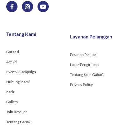
F
I
Y
a
n
o
c
s
u
e
t
t
b
a
u
o
g
b
Tentang Kami
Layanan Pelanggan
o
r
e
k
a
-
m
Garansi
f
Pesanan Pembeli
Artikel
Lacak Pengiriman
Event & Campaign
Tentang Koin GabaG
Hubungi Kami
Privacy Policy
Karir
Gallery
Join Reseller
Tentang GabaG