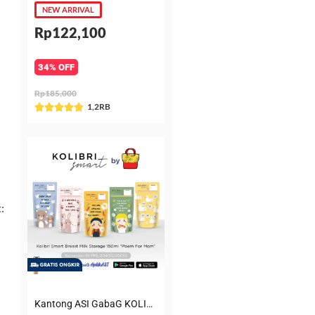
NEW ARRIVAL
Rp122,100
34% OFF
Rp185,000
Rated
1,2RB





5
out
of
5
:
Kantong ASI GabaG KOLIBRI KASIP 150 ml Poem for Mom