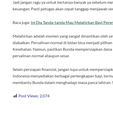
Jadi jangan ragu ya untuk bertanya banyak ya sebelum mel
keuangan. Pasti petugas akan cepat tanggap menjawab s
Baca juga:
Ini Dia Tanda-tanda Mau Melahirkan Bayi Per
Melahirkan adalah momen yang sangat dinantikan oleh set
diabaikan. Persalinan normal di bidan bisa menjadi pilih
Kesehatan. Namun, pastikan Bunda mempersiapkan dana c
persalinan normal ataupun sesar.
Selain persiapan finansial, jangan lupa untuk mempersiap
Indonesia menyediakan berbagai perlengkapan bayi, termas
membantu Bunda dalam menghadapi masa pasca lahiran. S
Post Views:
2,074