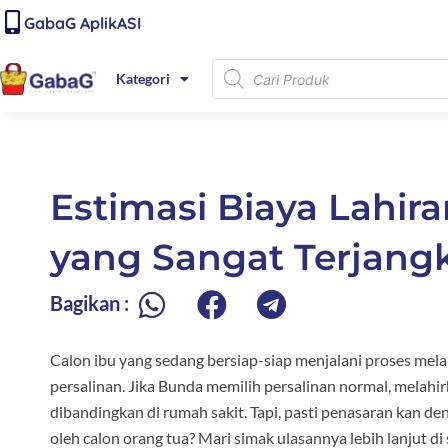
Lewati
content
GabaG AplikASI
ke
konten
Products
Kategori
search
Estimasi Biaya Lahir
yang Sangat Terjang
Bagikan :
Calon ibu yang sedang bersiap-siap menjalani proses mel
persalinan. Jika Bunda memilih persalinan normal, melahirk
dibandingkan di rumah sakit. Tapi, pasti penasaran kan de
oleh calon orang tua? Mari simak ulasannya lebih lanjut di 