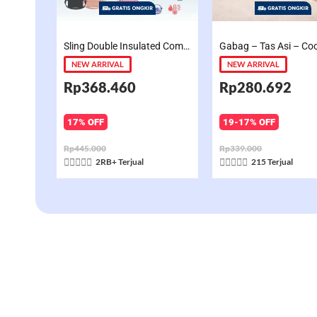
Sling Double Insulated Compartment Cappucino Black, Creamy, Salem, Chocolate
NEW ARRIVAL
NEW ARRIVAL
Rp368.460
Rp280.692
17% OFF
19-17% OFF
Rp445.000
Rp339.000
Rated
Rated










2RB+ Terjual
215 Terjual
5
5
out
out
of
of
5
5