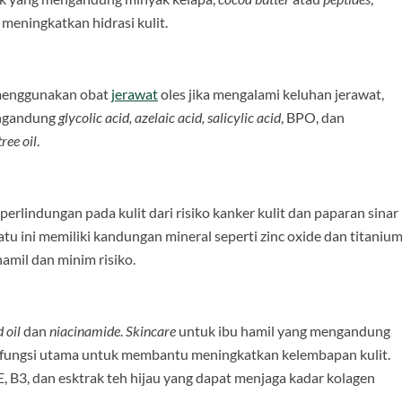
meningkatkan hidrasi kulit.
 menggunakan obat
jerawat
oles jika mengalami keluhan jerawat,
engandung
glycolic acid, azelaic acid, salicylic acid
, BPO, dan
tree oil
.
rlindungan pada kulit dari risiko kanker kulit dan paparan sinar
atu ini memiliki kandungan mineral seperti zinc oxide dan titaniu
amil dan minim risiko.
 oil
dan
niacinamide
.
Skincare
untuk ibu hamil yang mengandung
 fungsi utama untuk membantu meningkatkan kelembapan kulit.
E, B3, dan esktrak teh hijau yang dapat menjaga kadar kolagen