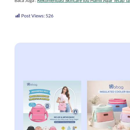
Baca Juga :
Rekomendasi Skincare Ibu Hamil Agar Tetap Ta
Post Views:
526