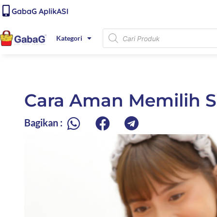
Lewati
content
GabaG AplikASI
ke
konten
Products
Kategori
search
Cara Aman Memilih S
Bagikan :