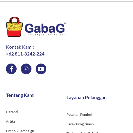
Kontak Kami:
+62 811-8242-224
F
I
Y
a
n
o
c
s
u
e
t
t
b
a
u
o
g
b
Tentang Kami
Layanan Pelanggan
o
r
e
k
a
-
m
Garansi
f
Pesanan Pembeli
Artikel
Lacak Pengiriman
Event & Campaign