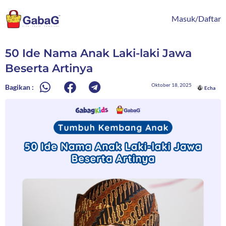
Lewati
content
ke
Masuk/Daftar
konten
50 Ide Nama Anak Laki-laki Jawa
Beserta Artinya
Oktober 18, 2025
Bagikan :
Echa