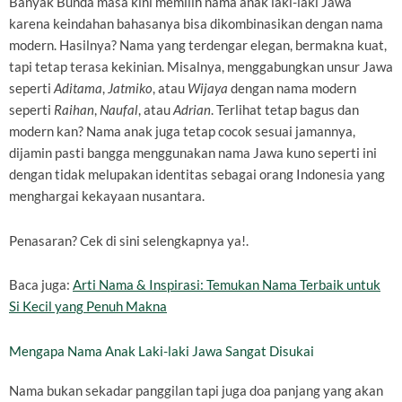
Banyak Bunda masa kini memilih nama anak laki-laki Jawa
karena keindahan bahasanya bisa dikombinasikan dengan nama
modern. Hasilnya? Nama yang terdengar elegan, bermakna kuat,
tapi tetap terasa kekinian. Misalnya, menggabungkan unsur Jawa
seperti
Aditama
,
Jatmiko
, atau
Wijaya
dengan nama modern
seperti
Raihan
,
Naufal
, atau
Adrian
. Terlihat tetap bagus dan
modern kan? Nama anak juga tetap cocok sesuai jamannya,
dijamin pasti bangga menggunakan nama Jawa kuno seperti ini
dengan tidak melupakan identitas sebagai orang Indonesia yang
menghargai kekayaan nusantara.
Penasaran? Cek di sini selengkapnya ya!.
Baca juga:
Arti Nama & Inspirasi: Temukan Nama Terbaik untuk
Si Kecil yang Penuh Makna
Mengapa Nama Anak Laki-laki Jawa Sangat Disukai
Nama bukan sekadar panggilan tapi juga doa panjang yang akan