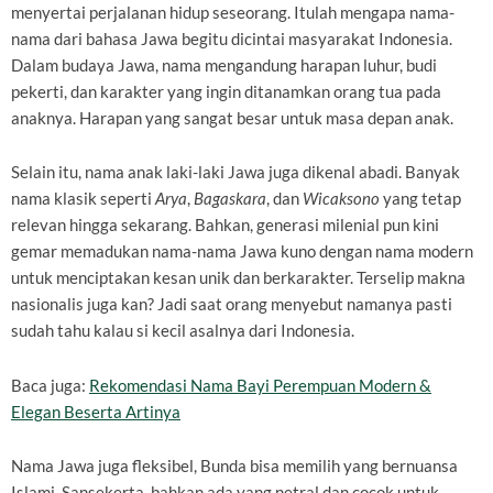
menyertai perjalanan hidup seseorang. Itulah mengapa nama-
nama dari bahasa Jawa begitu dicintai masyarakat Indonesia.
Dalam budaya Jawa, nama mengandung harapan luhur, budi
pekerti, dan karakter yang ingin ditanamkan orang tua pada
anaknya. Harapan yang sangat besar untuk masa depan anak.
Selain itu, nama anak laki-laki Jawa juga dikenal abadi. Banyak
nama klasik seperti
Arya
,
Bagaskara
, dan
Wicaksono
yang tetap
relevan hingga sekarang. Bahkan, generasi milenial pun kini
gemar memadukan nama-nama Jawa kuno dengan nama modern
untuk menciptakan kesan unik dan berkarakter. Terselip makna
nasionalis juga kan? Jadi saat orang menyebut namanya pasti
sudah tahu kalau si kecil asalnya dari Indonesia.
Baca juga:
Rekomendasi Nama Bayi Perempuan Modern &
Elegan Beserta Artinya
Nama Jawa juga fleksibel, Bunda bisa memilih yang bernuansa
Islami, Sansekerta, bahkan ada yang netral dan cocok untuk