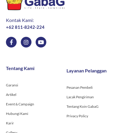
Kontak Kami:
+62 811-8242-224
F
I
Y
a
n
o
c
s
u
e
t
t
b
a
u
o
g
b
Tentang Kami
Layanan Pelanggan
o
r
e
k
a
-
m
Garansi
f
Pesanan Pembeli
Artikel
Lacak Pengiriman
Event & Campaign
Tentang Koin GabaG
Hubungi Kami
Privacy Policy
Karir
Gallery