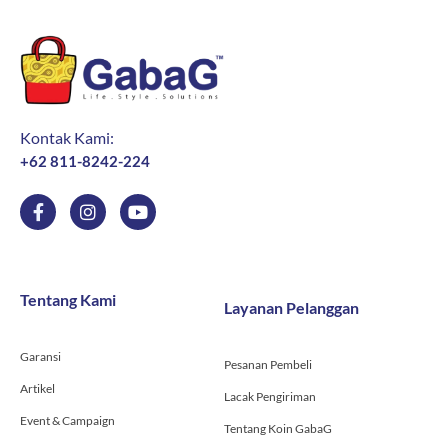
Kontak Kami:
+62 811-8242-224
F
I
Y
a
n
o
c
s
u
e
t
t
b
a
u
o
g
b
Tentang Kami
Layanan Pelanggan
o
r
e
k
a
-
m
Garansi
f
Pesanan Pembeli
Artikel
Lacak Pengiriman
Event & Campaign
Tentang Koin GabaG