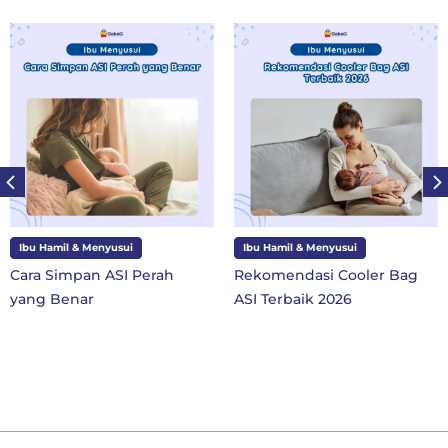
nyusui
Ibu Hamil & Menyusui
Ibu dan Anak
 ASI Perah
Rekomendasi Cooler Bag
10 Perlengk
ASI Terbaik 2026
SD Kelas 1 d
Baru