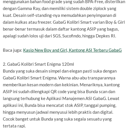
menggunakan bahan food grade yang sudah BPA-Free, disterilkan
dengan Gamma Ray, dan memiliki sistem double ziplock yang
kuat. Desain self-standing-nya memudahkan penyimpanan di
dalam kulkas atau freezer. GabaG Kolibri Smart varian Boy & Girl
benar-benar termasuk dalam daftar kantong ASIP yang bagus,
apalagi sudah lolos uji dari SGS, Sucofindo, hingga Depkes RI.
Baca juga:
Kasip New Boy and Girl, Kantong ASI Terbaru GabaG
2. GabaG Kolibri Smart Enigma 120ml
Bunda yang suka desain simpel dan elegan pasti suka dengan
GabaG Kolibri Smart Enigma. Warna abu-abu transparannya
memberikan kesan modern dan kekinian. Menariknya, kantong
ASIP ini sudah dilengkapi QR code yang bisa Bunda scan dan
langsung terhubung ke Aplikasi Manajemen ASI GabaG. Lewat
aplikasi ini, Bunda bisa mencatat stok ASIP, tanggal pumping,
hingga menyusun jadwal menyusui lebih praktis dan digital.
Cocok banget untuk Bunda yang suka segala sesuatu yang
tertata rapi.