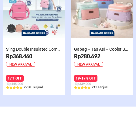
Sling Double Insulated Compartment Cappucino Black, Creamy, Salem, Chocolate
Gabag – Tas Asi – Cooler Bag Sling Single Compartment Mint Grape Bubble
Rp368.460
Rp280.692
NEW ARRIVAL
NEW ARRIVAL
17% OFF
19-17% OFF
Rp445.000
Rp339.000
2RB+ Terjual
215 Terjual










Rated
Rated
5
5
out
out
of
of
5
5