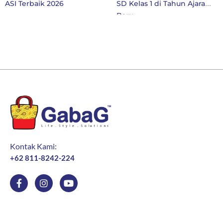
ASI Terbaik 2026
SD Kelas 1 di Tahun Ajaran
Baru
Kontak Kami:
+62 811-8242-224
F
I
Y
a
n
o
c
s
u
e
t
t
b
a
u
o
g
b