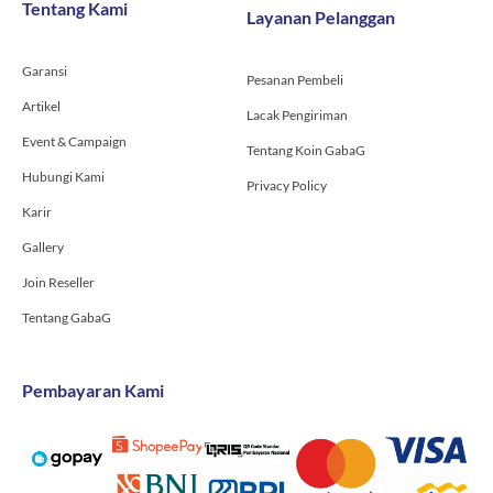
Tentang Kami
Layanan Pelanggan
o
r
e
k
a
-
m
Garansi
f
Pesanan Pembeli
Artikel
Lacak Pengiriman
Event & Campaign
Tentang Koin GabaG
Hubungi Kami
Privacy Policy
Karir
Gallery
Join Reseller
Tentang GabaG
Pembayaran Kami