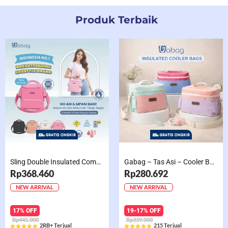
Produk Terbaik
Sling Double Insulated Compartment Cappucino Black, Creamy, Salem, Chocolate
Gabag – Tas Asi – Cooler Bag Sling Single Compartment Mint Grape Bubble
Rp368.460
Rp280.692
NEW ARRIVAL
NEW ARRIVAL
17% OFF
19-17% OFF
Rp445.000
Rp339.000
2RB+ Terjual
215 Terjual










Rated
Rated