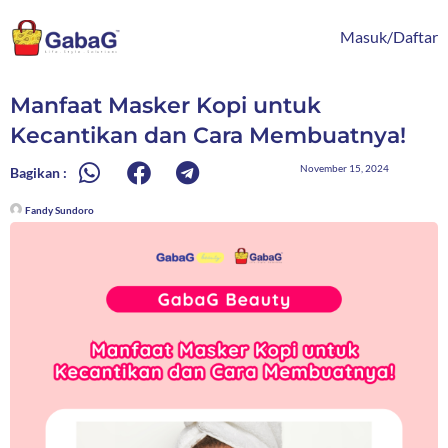
Lewati
content
ke
Masuk/Daftar
konten
Manfaat Masker Kopi untuk
Kecantikan dan Cara Membuatnya!
November 15, 2024
Bagikan :
Fandy Sundoro