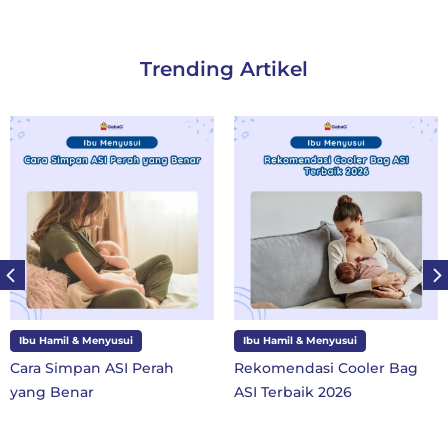
Trending Artikel
Ibu Hamil & Menyusui
Ibu Hamil & Menyusui
Cara Simpan ASI Perah
Rekomendasi Cooler Bag
yang Benar
ASI Terbaik 2026