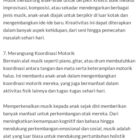
Musik mendorong anak-anak untuk berpikir kreatif. Baik melalui
improvisasi, komposisi, atau sekadar mendengarkan berbagai
jenis musik, anak-anak diajak untuk berpikir di luar kotak dan
mengembangkan ide-ide baru. Kreativitas ini dapat diterapkan
dalam banyak aspek kehidupan, dari seni hingga pemecahan
masalah sehari-hari.
7. Merangsang Koordinasi Motorik
Bermain alat musik seperti piano, gitar, atau drum membutuhkan
koordinasi antara tangan dan mata serta keterampilan motorik
halus. Ini membantu anak-anak dalam mengembangkan
koordinasi motorik mereka, yang juga bermanfaat dalam
aktivitas fisik lainnya dan tugas-tugas sehari-hari.
Memperkenalkan musik kepada anak sejak dini memberikan
banyak manfaat untuk perkembangan otak mereka. Dari
meningkatkan kemampuan kognitif dan bahasa hingga
mendukung perkembangan emosional dan sosial, musik adalah
alat yang luar biasa untuk mendukung pertumbuhan holistik