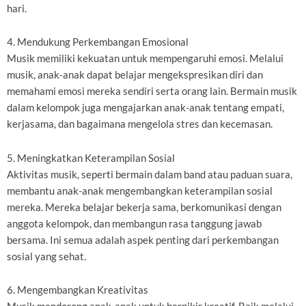
hari.
4. Mendukung Perkembangan Emosional
Musik memiliki kekuatan untuk mempengaruhi emosi. Melalui
musik, anak-anak dapat belajar mengekspresikan diri dan
memahami emosi mereka sendiri serta orang lain. Bermain musik
dalam kelompok juga mengajarkan anak-anak tentang empati,
kerjasama, dan bagaimana mengelola stres dan kecemasan.
5. Meningkatkan Keterampilan Sosial
Aktivitas musik, seperti bermain dalam band atau paduan suara,
membantu anak-anak mengembangkan keterampilan sosial
mereka. Mereka belajar bekerja sama, berkomunikasi dengan
anggota kelompok, dan membangun rasa tanggung jawab
bersama. Ini semua adalah aspek penting dari perkembangan
sosial yang sehat.
6. Mengembangkan Kreativitas