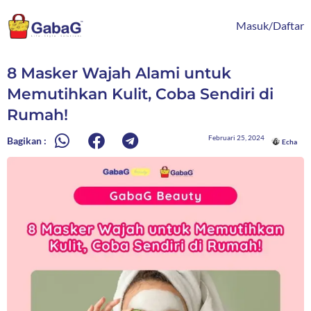
Lewati
content
ke
Masuk/Daftar
konten
8 Masker Wajah Alami untuk
Memutihkan Kulit, Coba Sendiri di
Rumah!
Februari 25, 2024
Bagikan :
Echa