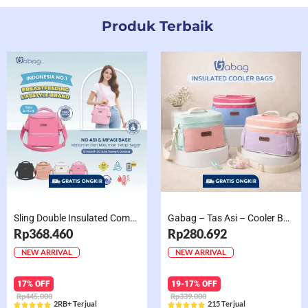
Produk Terbaik
Sling Double Insulated Compartment Cappucino Black, Creamy, Salem, Chocolate
Gabag – Tas Asi – Cooler Bag Sling Single Compartment Mint Grape Bubble
Rp368.460
Rp280.692
NEW ARRIVAL
NEW ARRIVAL
17% OFF
19-17% OFF
Rp445.000
Rp339.000
2RB+ Terjual
215 Terjual










Rated
Rated