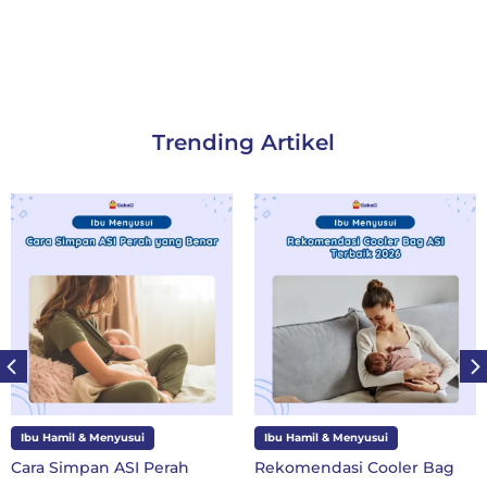
Trending Artikel
i
Ibu Hamil & Menyusui
Ibu dan Anak
 Perah
Rekomendasi Cooler Bag
10 Perlengkapa