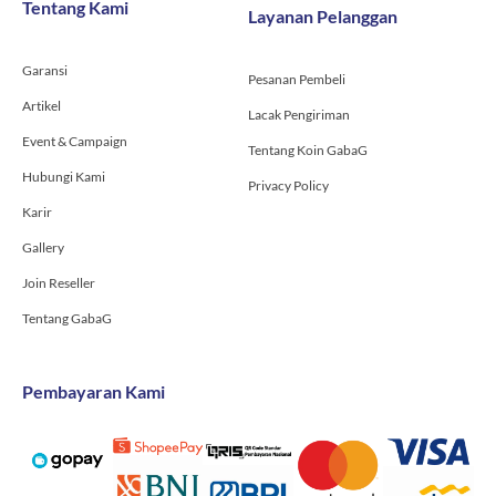
Tentang Kami
Layanan Pelanggan
o
r
e
k
a
-
m
Garansi
f
Pesanan Pembeli
Artikel
Lacak Pengiriman
Event & Campaign
Tentang Koin GabaG
Hubungi Kami
Privacy Policy
Karir
Gallery
Join Reseller
Tentang GabaG
Pembayaran Kami