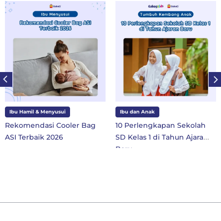
Ibu Hamil & Menyusui
Ibu dan Anak
Rekomendasi Cooler Bag
10 Perlengkapan Sekolah
ASI Terbaik 2026
SD Kelas 1 di Tahun Ajaran
Baru