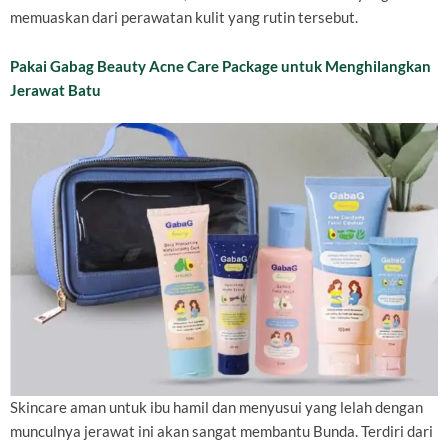
memuaskan dari perawatan kulit yang rutin tersebut.
Pakai Gabag Beauty Acne Care Package untuk Menghilangkan
Jerawat Batu
Skincare aman untuk ibu hamil dan menyusui yang lelah dengan
munculnya jerawat ini akan sangat membantu Bunda. Terdiri dari