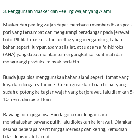
3. Penggunaan Masker dan Peeling Wajah yang Alami
Masker dan peeling wajah dapat membantu membersihkan pori-
pori yang tersumbat dan mengurangi peradangan pada jerawat
batu. Pilihlah masker atau peeling yang mengandung bahan-
bahan seperti lumpur, asam salisilat, atau asam alfa-hidroksi
(AHA) yang dapat membantu mengangkat sel kulit mati dan
mengurangi produksi minyak berlebih.
Bunda juga bisa menggunakan bahan alami seperti tomat yang
kaya kandungan vitamin E. Cukup gosokkan buah tomat yang
sudah dipotong ke bagian wajah yang berjerawat, lalu diamkan 5-
10 menit dan bersihkan.
Bawang putih juga bisa Bunda gunakan dengan cara
menghaluskan bawang putih, lalu dioleskan ke jerawat. Diamkan
selama beberapa menit hingga meresap dan kering, kemudian
bilas dengan air hangat.