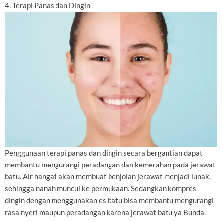
4. Terapi Panas dan Dingin
Penggunaan terapi panas dan dingin secara bergantian dapat
membantu mengurangi peradangan dan kemerahan pada jerawat
batu. Air hangat akan membuat benjolan jerawat menjadi lunak,
sehingga nanah muncul ke permukaan. Sedangkan kompres
dingin dengan menggunakan es batu bisa membantu mengurangi
rasa nyeri maupun peradangan karena jerawat batu ya Bunda.