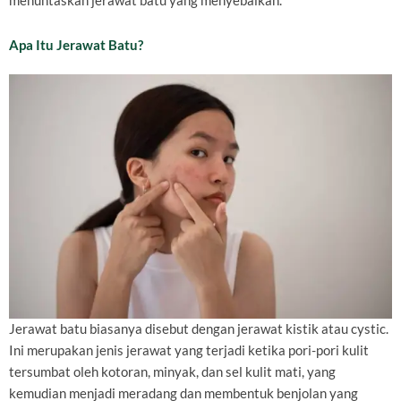
menuntaskan jerawat batu yang menyebalkan.
Apa Itu Jerawat Batu?
Jerawat batu biasanya disebut dengan jerawat kistik atau cystic.
Ini merupakan jenis jerawat yang terjadi ketika pori-pori kulit
tersumbat oleh kotoran, minyak, dan sel kulit mati, yang
kemudian menjadi meradang dan membentuk benjolan yang