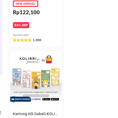
NEW ARRIVAL
Rp122,100
34% OFF
Rp185,000
Rated
1,2RB





5
out
of
5
g
Kantong ASI GabaG KOLIBRI KASIP 150 ml Poem for Mom