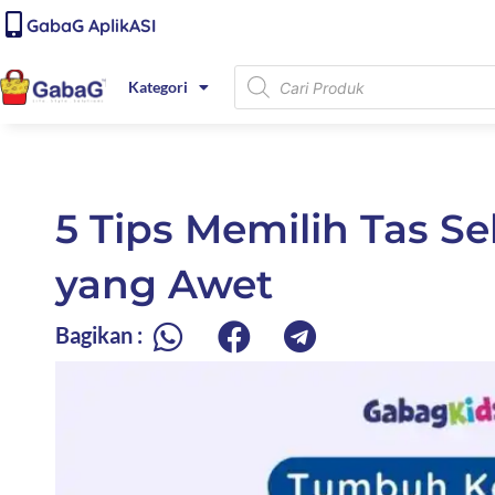
Lewati
content
GabaG AplikASI
ke
konten
Products
Kategori
search
5 Tips Memilih Tas 
yang Awet
Bagikan :