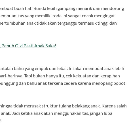
 membuat buah hati Bunda lebih gampang menarik dan mendorong
empuan, tas yang memiliki roda ini sangat cocok mengingat
di pertumbuhan anak tidak akan terganggu termasuk tinggi dan
 Penuh Gizi Pasti Anak Suka!
antalan bahu yang empuk dan lebar. Ini akan membuat anak lebih
ri-harinya. Tapi bukan hanya itu, cek kekuatan dan kerapihan
ah punggung dan bahu anak terkena cedera karena menopang bobot
hingga tidak merusak struktur tulang belakang anak. Karena salah
nak. Jadi ketika anak akan menggunakan tas, jangan lupa
!.