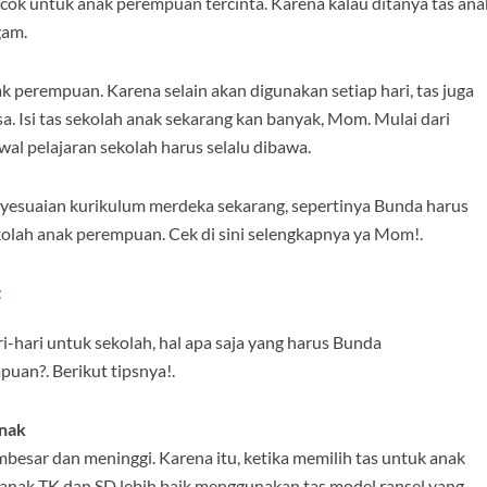
cocok untuk anak perempuan tercinta. Karena kalau ditanya tas ana
gam.
ak perempuan. Karena selain akan digunakan setiap hari, tas juga
. Isi tas sekolah anak sekarang kan banyak, Mom. Mulai dari
wal pelajaran sekolah harus selalu dibawa.
yesuaian kurikulum merdeka sekarang, sepertinya Bunda harus
ekolah anak perempuan. Cek di sini selengkapnya ya Mom!.
t
-hari untuk sekolah, hal apa saja yang harus Bunda
puan?. Berikut tipsnya!.
Anak
besar dan meninggi. Karena itu, ketika memilih tas untuk anak
k anak TK dan SD lebih baik menggunakan tas model ransel yang