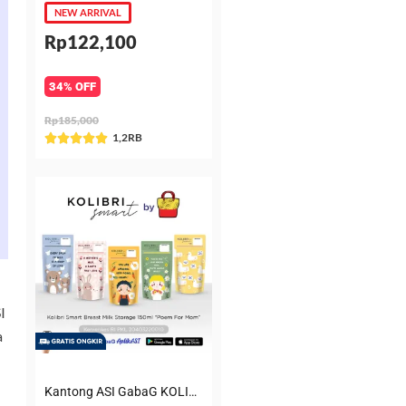
NEW ARRIVAL
Rp122,100
34% OFF
Rp185,000
Rated
1,2RB





5
out
of
5
I
a
Kantong ASI GabaG KOLIBRI KASIP 150 ml Poem for Mom