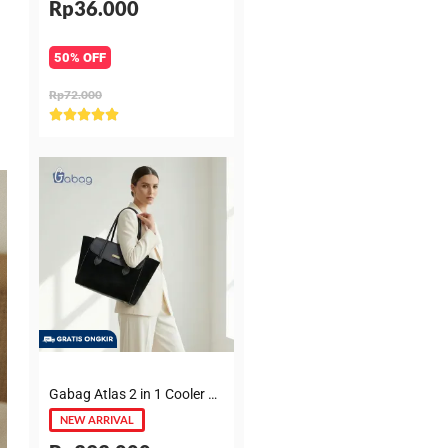
Rp36.000
50% OFF
Rp72.000
Rated





5
out
of
5
Gabag Atlas 2 in 1 Cooler & Diaper Bag Premium Suede – Tas bayi + Thermal pouch 20 Jam, Leakproof, Garansi 6 Bulan
NEW ARRIVAL