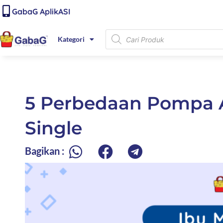
Lewati
content
GabaG AplikASI
ke
konten
Products
Kategori
search
5 Perbedaan Pompa A
Single
Bagikan :