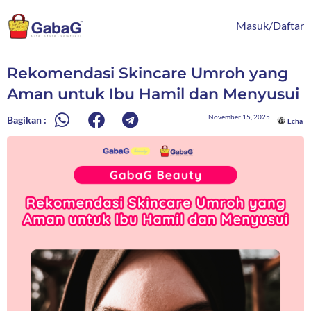
Lewati
content
ke
Masuk/Daftar
konten
Rekomendasi Skincare Umroh yang
Aman untuk Ibu Hamil dan Menyusui
November 15, 2025
Bagikan :
Echa