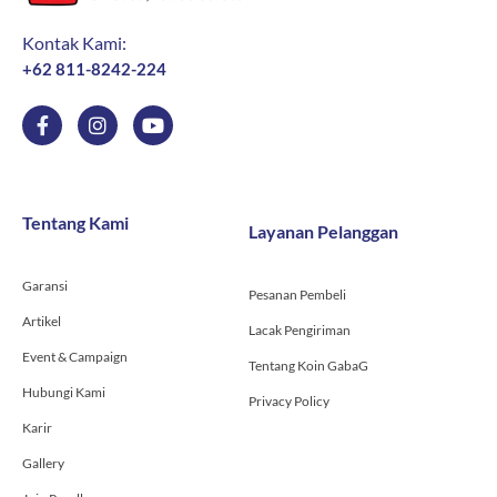
Kontak Kami:
+62 811-8242-224
F
I
Y
a
n
o
c
s
u
e
t
t
b
a
u
o
g
b
Tentang Kami
Layanan Pelanggan
o
r
e
k
a
-
m
Garansi
f
Pesanan Pembeli
Artikel
Lacak Pengiriman
Event & Campaign
Tentang Koin GabaG
Hubungi Kami
Privacy Policy
Karir
Gallery