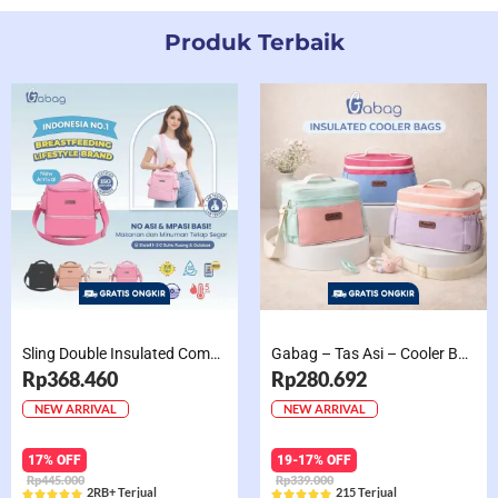
Produk Terbaik
Sling Double Insulated Compartment Cappucino Black, Creamy, Salem, Chocolate
Gabag – Tas Asi – Cooler Bag Sling Single Compartment Mint Grape Bubble
Rp368.460
Rp280.692
NEW ARRIVAL
NEW ARRIVAL
17% OFF
19-17% OFF
Rp445.000
Rp339.000
2RB+ Terjual
215 Terjual










Rated
Rated