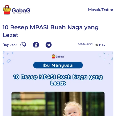
Lewati
content
ke
Masuk/Daftar
konten
10 Resep MPASI Buah Naga yang
Lezat
Juli 23, 2024
Bagikan :
Echa