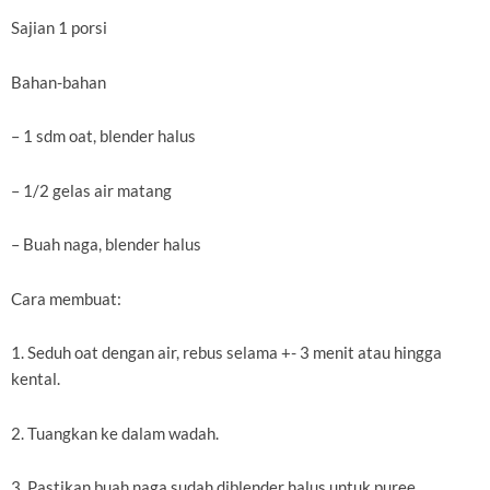
Sajian 1 porsi
Bahan-bahan
– 1 sdm oat, blender halus
– 1/2 gelas air matang
– Buah naga, blender halus
Cara membuat:
1. Seduh oat dengan air, rebus selama +- 3 menit atau hingga
kental.
2. Tuangkan ke dalam wadah.
3. Pastikan buah naga sudah diblender halus untuk puree.