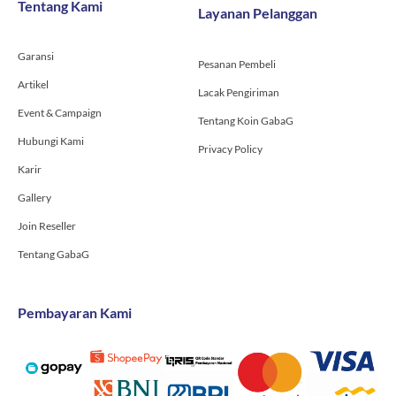
Tentang Kami
Layanan Pelanggan
o
r
e
k
a
-
m
Garansi
f
Pesanan Pembeli
Artikel
Lacak Pengiriman
Event & Campaign
Tentang Koin GabaG
Hubungi Kami
Privacy Policy
Karir
Gallery
Join Reseller
Tentang GabaG
Pembayaran Kami