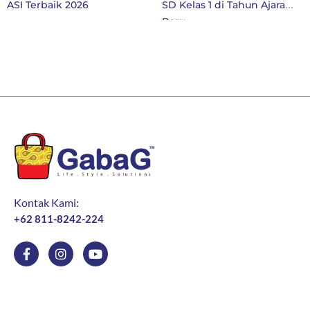
ASI Terbaik 2026
SD Kelas 1 di Tahun Ajaran
Baru
Kontak Kami:
+62 811-8242-224
F
I
Y
a
n
o
c
s
u
e
t
t
b
a
u
o
g
b