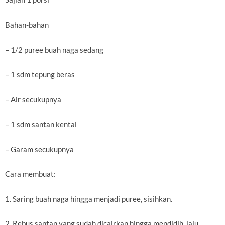
Bahan-bahan
– 1/2 puree buah naga sedang
– 1 sdm tepung beras
– Air secukupnya
– 1 sdm santan kental
– Garam secukupnya
Cara membuat:
1. Saring buah naga hingga menjadi puree, sisihkan.
2. Rebus santan yang sudah dicairkan hingga mendidih, lalu