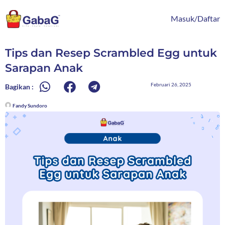
Lewati
content
ke
Masuk/Daftar
konten
Tips dan Resep Scrambled Egg untuk
Sarapan Anak
Februari 26, 2025
Bagikan :
Fandy Sundoro