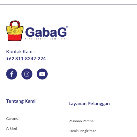
Kontak Kami:
+62 811-8242-224
F
I
Y
a
n
o
c
s
u
e
t
t
b
a
u
o
g
b
Tentang Kami
Layanan Pelanggan
o
r
e
k
a
-
m
Garansi
f
Pesanan Pembeli
Artikel
Lacak Pengiriman