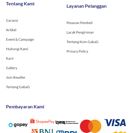
o
g
b
Tentang Kami
Layanan Pelanggan
o
r
e
k
a
-
m
Garansi
f
Pesanan Pembeli
Artikel
Lacak Pengiriman
Event & Campaign
Tentang Koin GabaG
Hubungi Kami
Privacy Policy
Karir
Gallery
Join Reseller
Tentang GabaG
Pembayaran Kami