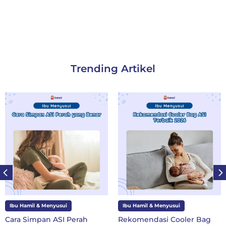
Trending Artikel
nyusui
Ibu Hamil & Menyusui
Ibu dan Anak
 ASI Perah
Rekomendasi Cooler Bag
10 Perlengk