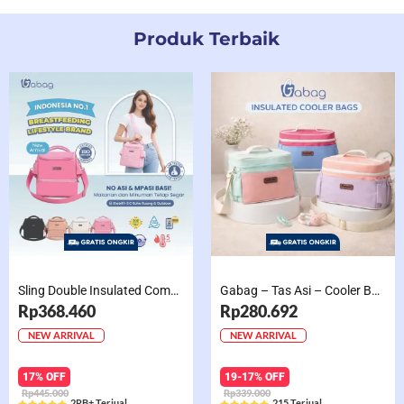
Produk Terbaik
Sling Double Insulated Compartment Cappucino Black, Creamy, Salem, Chocolate
Gabag – Tas Asi – Cooler Bag Sling Single Compartment Mint Grape Bubble
Rp368.460
Rp280.692
NEW ARRIVAL
NEW ARRIVAL
17% OFF
19-17% OFF
Rp445.000
Rp339.000
2RB+ Terjual
215 Terjual