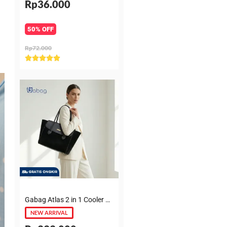
Rp36.000
50% OFF
Rp72.000
Rated





5
out
of
5
Gabag Atlas 2 in 1 Cooler & Diaper Bag Premium Suede – Tas bayi + Thermal pouch 20 Jam, Leakproof, Garansi 6 Bulan
NEW ARRIVAL