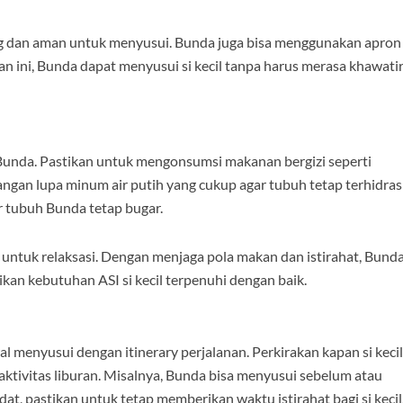
enang dan aman untuk menyusui. Bunda juga bisa menggunakan apron
ni, Bunda dapat menyusui si kecil tanpa harus merasa khawati
 Bunda. Pastikan untuk mengonsumsi makanan bergizi seperti
angan lupa minum air putih yang cukup agar tubuh tetap terhidrasi
r tubuh Bunda tetap bugar.
k untuk relaksasi. Dengan menjaga pola makan dan istirahat, Bund
kan kebutuhan ASI si kecil terpenuhi dengan baik.
l menyusui dengan itinerary perjalanan. Perkirakan kapan si kecil
 aktivitas liburan. Misalnya, Bunda bisa menyusui sebelum atau
at, pastikan untuk tetap memberikan waktu istirahat bagi si kecil