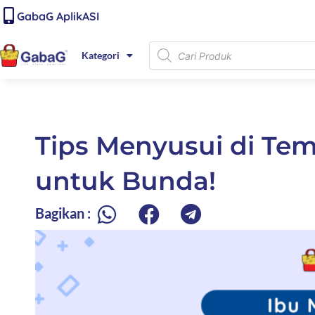
Lewati
content
GabaG AplikASI
ke
konten
Products
Kategori
search
Tips Menyusui di Te
untuk Bunda!
Bagikan :