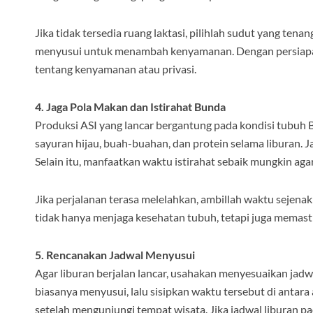
Jika tidak tersedia ruang laktasi, pilihlah sudut yang t
menyusui untuk menambah kenyamanan. Dengan persiapan i
tentang kenyamanan atau privasi.
4. Jaga Pola Makan dan Istirahat Bunda
Produksi ASI yang lancar bergantung pada kondisi tubuh
sayuran hijau, buah-buahan, dan protein selama liburan. J
Selain itu, manfaatkan waktu istirahat sebaik mungkin aga
Jika perjalanan terasa melelahkan, ambillah waktu sejena
tidak hanya menjaga kesehatan tubuh, tetapi juga memasti
5. Rencanakan Jadwal Menyusui
Agar liburan berjalan lancar, usahakan menyesuaikan jadwa
biasanya menyusui, lalu sisipkan waktu tersebut di antara
setelah mengunjungi tempat wisata. Jika jadwal liburan pad