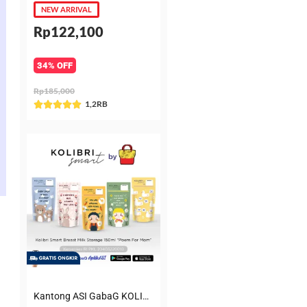
NEW ARRIVAL
Rp122,100
34% OFF
Rp185,000
Rated
1,2RB





5
out
of
5
Kantong ASI GabaG KOLIBRI KASIP 150 ml Poem for Mom