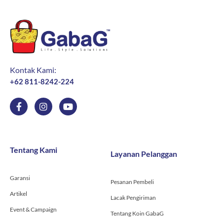
Kontak Kami:
+62 811-8242-224
F
I
Y
a
n
o
c
s
u
e
t
t
b
a
u
o
g
b
Tentang Kami
Layanan Pelanggan
o
r
e
k
a
-
m
Garansi
f
Pesanan Pembeli
Artikel
Lacak Pengiriman
Event & Campaign
Tentang Koin GabaG