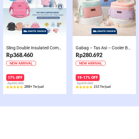
Sling Double Insulated Compartment Cappucino Black, Creamy, Salem, Chocolate
Gabag – Tas Asi – Cooler Bag Sling Single Compartment Mint Grape Bubble
Rp368.460
Rp280.692
NEW ARRIVAL
NEW ARRIVAL
17% OFF
19-17% OFF
Rp445.000
Rp339.000
2RB+ Terjual
215 Terjual










Rated
Rated
5
5
out
out
of
of
5
5