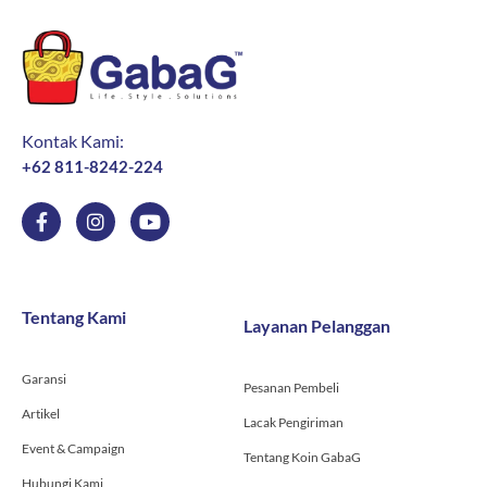
Kontak Kami:
+62 811-8242-224
F
I
Y
a
n
o
c
s
u
e
t
t
b
a
u
o
g
b
Tentang Kami
Layanan Pelanggan
o
r
e
k
a
-
m
Garansi
f
Pesanan Pembeli
Artikel
Lacak Pengiriman
Event & Campaign
Tentang Koin GabaG
Hubungi Kami