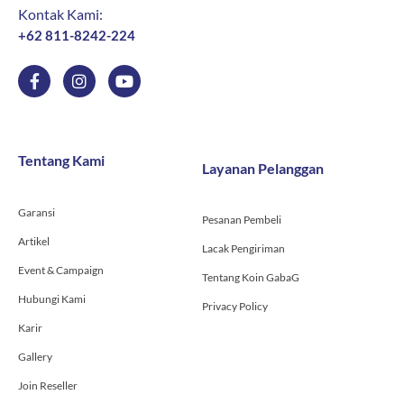
Kontak Kami:
+62 811-8242-224
F
I
Y
a
n
o
c
s
u
e
t
t
b
a
u
o
g
b
Tentang Kami
Layanan Pelanggan
o
r
e
k
a
-
m
Garansi
f
Pesanan Pembeli
Artikel
Lacak Pengiriman
Event & Campaign
Tentang Koin GabaG
Hubungi Kami
Privacy Policy
Karir
Gallery
Join Reseller